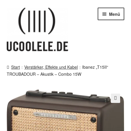
Zur
Zum
Menü
Navigation
Inhalt
springen
springen
blog / news
Start
Verstärker, Effekte und Kabel
Ibanez „T15II“
TROUBADOUR – Akustik – Combo 15W
Tipps
SHOP
vor Ort – in Leipzig
🔍
Kontakt / Impressum / AGB & co