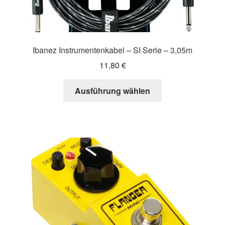
Ibanez Instrumentenkabel – SI Serie – 3,05m
11,80
€
Dieses
Ausführung wählen
Produkt
weist
mehrere
Varianten
auf.
Die
Optionen
können
auf
der
Produktseite