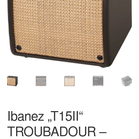
Ibanez „T15II“
TROUBADOUR –