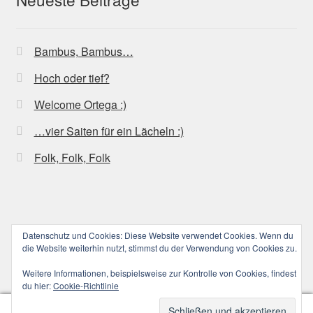
Bambus, Bambus…
Hoch oder tief?
Welcome Ortega :)
…vier Saiten für ein Lächeln :)
Folk, Folk, Folk
Datenschutz und Cookies: Diese Website verwendet Cookies. Wenn du
© ucoolele.de (||||) 2026
die Website weiterhin nutzt, stimmst du der Verwendung von Cookies zu.
Datenschutzerklärung
Erstellt mit WooCommerce
.
Weitere Informationen, beispielsweise zur Kontrolle von Cookies, findest
du hier:
Cookie-Richtlinie
0