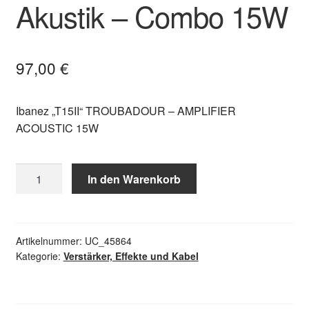
Akustik – Combo 15W
97,00
€
Ibanez „T15II“ TROUBADOUR – AMPLIFIER
ACOUSTIC 15W
Ibanez
In den Warenkorb
"T15II"
TROUBADOUR
-
Akustik
Artikelnummer:
UC_45864
Kategorie:
Verstärker, Effekte und Kabel
-
Combo
15W