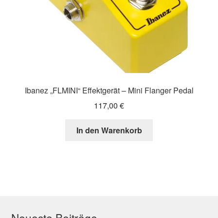
gewählt
werden
Ibanez „FLMINI“ Effektgerät – Mini Flanger Pedal
117,00
€
In den Warenkorb
Neueste Beiträge