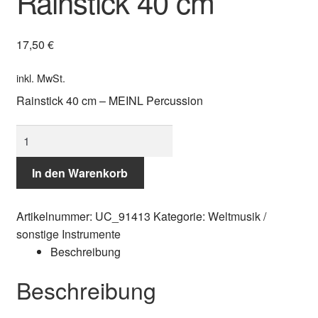
Rainstick 40 cm
17,50
€
inkl. MwSt.
Rainstick 40 cm – MEINL Percussion
MEINL
Percussion
Rainstick
In den Warenkorb
40
cm
Artikelnummer:
UC_91413
Kategorie:
Weltmusik /
Menge
sonstige Instrumente
Beschreibung
Beschreibung