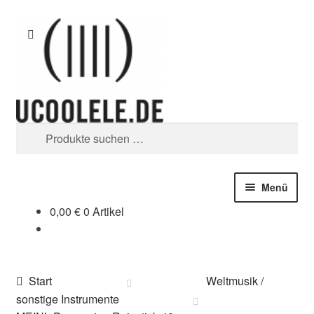
Zur
Zum
Suchen
Navigation
Inhalt
springen
springen
Suchen
nach:
Menü
0,00
€
0 Artikel
blog / news
Tipps
Start
Weltmusik /
SHOP
sonstige Instrumente