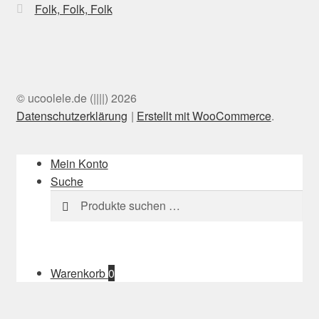
Folk, Folk, Folk
© ucoolele.de (||||) 2026
Datenschutzerklärung
Erstellt mit WooCommerce
.
Mein Konto
Suche
Suchen
Suchen
nach:
Warenkorb
0