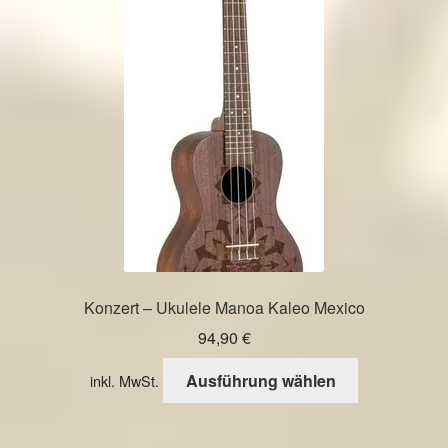
Optionen
können
auf
der
Produktseite
gewählt
werden
Konzert – Ukulele Manoa Kaleo Mexico
94,90
€
Dieses
Ausführung wählen
inkl. MwSt.
Produkt
weist
mehrere