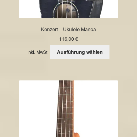
Konzert – Ukulele Manoa
116,00
€
Dieses
Ausführung wählen
inkl. MwSt.
Produkt
weist
mehrere
Varianten
auf.
Die
Optionen
können
auf
der
Produktseite