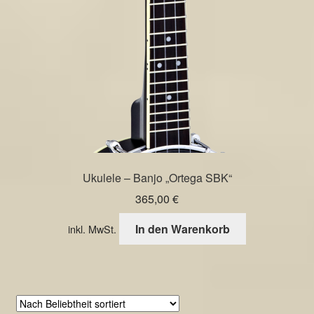
auf
der
Produktseite
gewählt
werden
Ukulele – Banjo „Ortega SBK“
365,00
€
In den Warenkorb
inkl. MwSt.