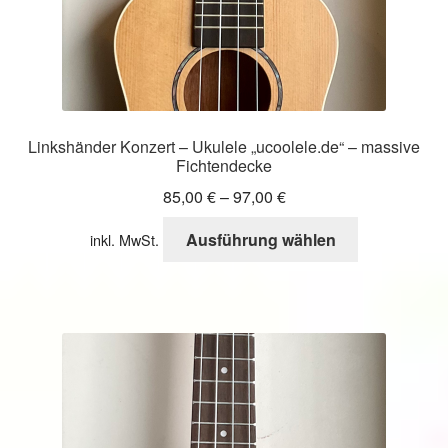
werden
Linkshänder Konzert – Ukulele „ucoolele.de“ – massive
Fichtendecke
85,00
€
–
97,00
€
Dieses
Ausführung wählen
inkl. MwSt.
Produkt
weist
mehrere
Varianten
auf.
Die
Optionen
können