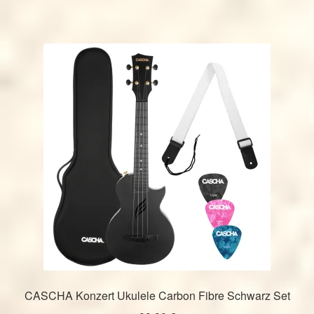
weist
mehrere
Varianten
auf.
Die
Optionen
können
auf
der
Produktseite
gewählt
werden
CASCHA Konzert Ukulele Carbon Fibre Schwarz Set