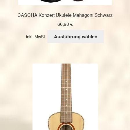
CASCHA Konzert Ukulele Mahagoni Schwarz
66,90
€
Dieses
Ausführung wählen
inkl. MwSt.
Produkt
weist
mehrere
Varianten
auf.
Die
Optionen
können
auf
der
Produktseite
gewählt
werden