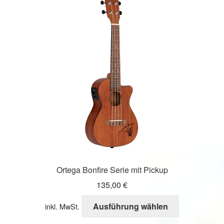
auf.
Die
Optionen
können
auf
der
Produktseite
gewählt
werden
Ortega Bonfire Serie mit Pickup
135,00
€
Dieses
Ausführung wählen
inkl. MwSt.
Produkt