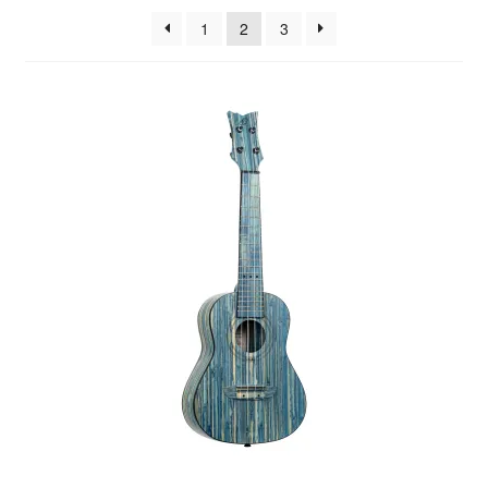
sortiert
1
2
3