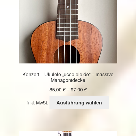
auf
der
Produktseite
gewählt
werden
Konzert – Ukulele „ucoolele.de“ – massive
Mahagonidecke
85,00
€
–
97,00
€
Dieses
Ausführung wählen
inkl. MwSt.
Produkt
weist
mehrere
Varianten