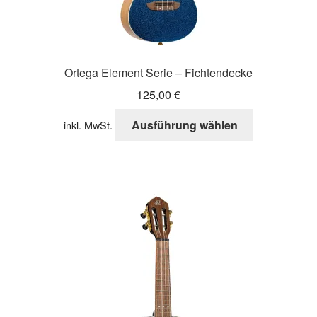
Ortega Element Serie – Fichtendecke
125,00
€
Dieses
Ausführung wählen
inkl. MwSt.
Produkt
weist
mehrere
Varianten
auf.
Die
Optionen
können
auf
der
Produktseite