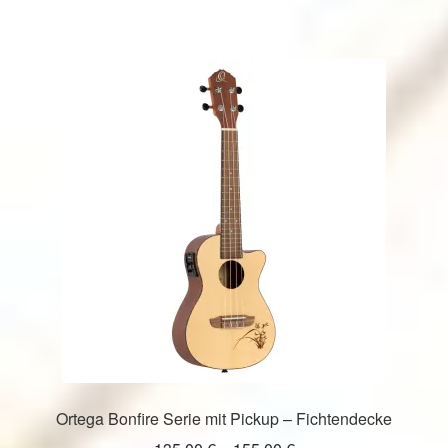
weist
mehrere
Varianten
auf.
Die
Optionen
können
auf
der
Produktseite
gewählt
werden
Ortega Bonfire Serie mit Pickup – Fichtendecke