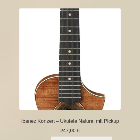
Varianten
auf.
Die
Optionen
können
auf
der
Produktseite
gewählt
werden
Ibanez Konzert – Ukulele Natural mit Pickup
247,00
€