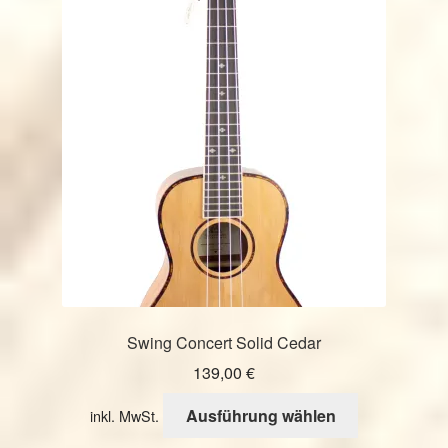
auf.
Die
Optionen
können
auf
der
Produktseite
gewählt
werden
Swing Concert Solid Cedar
139,00
€
Dieses
Ausführung wählen
inkl. MwSt.
Produkt