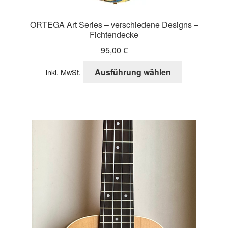
ORTEGA Art Series – verschiedene Designs –
Fichtendecke
95,00
€
Dieses
Ausführung wählen
inkl. MwSt.
Produkt
weist
mehrere
Varianten
auf.
Die
Optionen
können
auf
der
Produktseite
gewählt