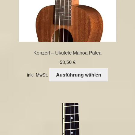
gewählt
werden
Konzert – Ukulele Manoa Patea
53,50
€
Dieses
Ausführung wählen
inkl. MwSt.
Produkt
weist
mehrere
Varianten
auf.
Die
Optionen
können