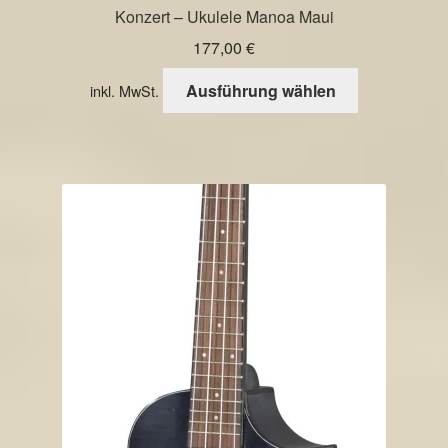
Konzert – Ukulele Manoa Maui
177,00
€
Dieses
Ausführung wählen
inkl. MwSt.
Produkt
weist
mehrere
Varianten
auf.
Die
Optionen
können
auf
der
Produktseite
gewählt
werden