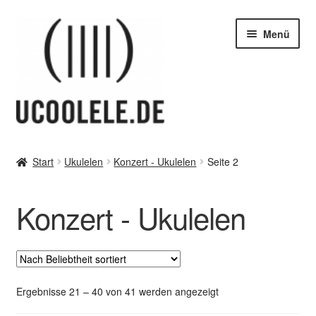
Zur
Zum
Menü
Navigation
Inhalt
springen
springen
blog / news
Start
Ukulelen
Konzert - Ukulelen
Seite 2
Unter
Tipps
öffnen
Konzert - Ukulelen
Unter
SHOP
öffnen
vor Ort – in Leipzig
Unter
Kontakt / Impressum / AGB & co
Nach
Ergebnisse 21 – 40 von 41 werden angezeigt
öffnen
Beliebtheit