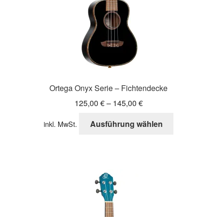
gewählt
werden
Ortega Onyx Serie – Fichtendecke
125,00
€
–
145,00
€
Dieses
Ausführung wählen
inkl. MwSt.
Produkt
weist
mehrere
Varianten
auf.
Die
Optionen
können