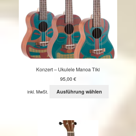
Konzert – Ukulele Manoa Tiki
95,00
€
Dieses
Ausführung wählen
inkl. MwSt.
Produkt
weist
mehrere
Varianten
auf.
Die