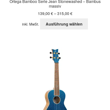
Ortega Bamboo Serie Jean Stonewashed – Bambus
massiv
139,00
€
–
315,00
€
Dieses
Ausführung wählen
inkl. MwSt.
Produkt
weist
mehrere
Varianten
auf.
Die
Optionen
können
auf
der
Produktseite
gewählt
werden