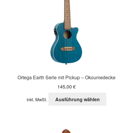
auf
der
Produktseite
gewählt
werden
Ortega Earth Serie mit Pickup – Okoumedecke
145,00
€
Dieses
Ausführung wählen
inkl. MwSt.
Produkt
weist
mehrere
Varianten