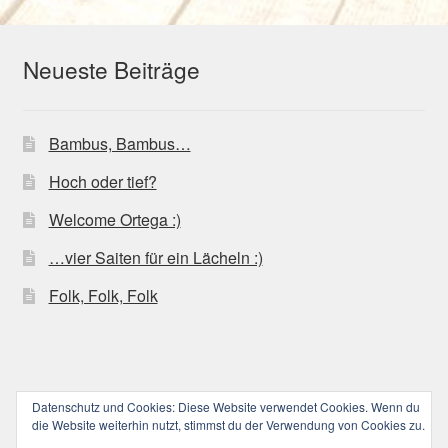
Neueste Beiträge
Bambus, Bambus…
Hoch oder tief?
Welcome Ortega :)
…vier Saiten für ein Lächeln :)
Folk, Folk, Folk
Datenschutz und Cookies: Diese Website verwendet Cookies. Wenn du
© ucoolele.de (||||) 2026
die Website weiterhin nutzt, stimmst du der Verwendung von Cookies zu.
Datenschutzerklärung
Erstellt mit WooCommerce
.