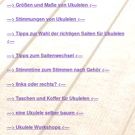
—> Größen und Maße von Ukulelen <—
—> Stimmungen von Ukulelen <—
—> Tipps zur Wahl der richtigen Saiten für Ukulelen
<—
—> Tipps zum Saitenwechsel <—
—> Stimmtöne zum Stimmen nach Gehör <—
—> links oder rechts? <—
—> Taschen und Koffer für Ukulelen <—
—> eine Ukulele selber bauen <—
—> Ukulele Workshops <—