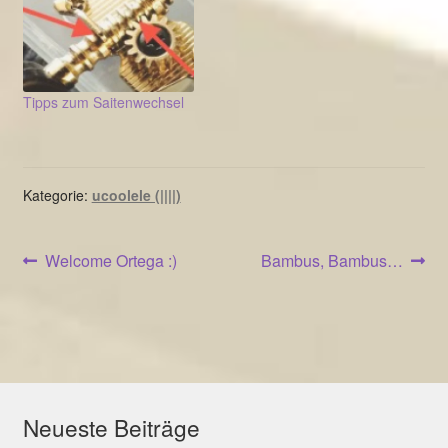
Tipps zum Saitenwechsel
Kategorie:
ucoolele (||||)
Beitragsnavigation
Vorheriger
Nächster
Welcome Ortega :)
Bambus, Bambus…
Beitrag:
Beitrag:
Neueste Beiträge