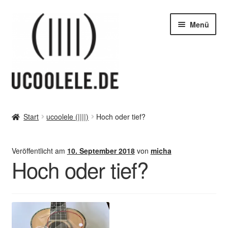
Zur
Zum
Menü
Navigation
Inhalt
springen
springen
blog / news
Start
ucoolele (||||)
Hoch oder tief?
Unter
Tipps
öffnen
Veröffentlicht am
10. September 2018
von
micha
Unter
SHOP
Hoch oder tief?
öffnen
vor Ort – in Leipzig
Unter
Kontakt / Impressum / AGB & co
öffnen