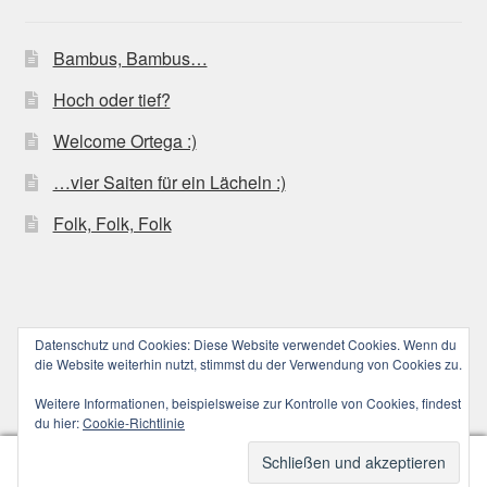
Bambus, Bambus…
Hoch oder tief?
Welcome Ortega :)
…vier Saiten für ein Lächeln :)
Folk, Folk, Folk
Datenschutz und Cookies: Diese Website verwendet Cookies. Wenn du
© ucoolele.de (||||) 2026
die Website weiterhin nutzt, stimmst du der Verwendung von Cookies zu.
Datenschutzerklärung
Erstellt mit WooCommerce
.
Weitere Informationen, beispielsweise zur Kontrolle von Cookies, findest
du hier:
Cookie-Richtlinie
0
Suchen
Suchen