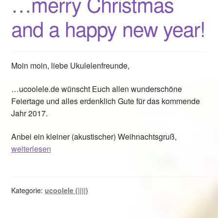
…merry Christmas
and a happy new year!
Moin moin, liebe Ukulelenfreunde,
…ucoolele.de wünscht Euch allen wunderschöne
Feiertage und alles erdenklich Gute für das kommende
Jahr 2017.
…
Anbei ein kleiner (akustischer) Weihnachtsgruß,
merry
weiterlesen
Christmas
and
a
Kategorie:
ucoolele (||||)
happy
new