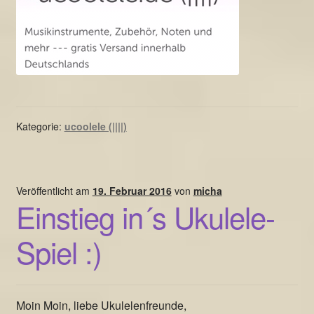
Kategorie:
ucoolele (||||)
Veröffentlicht am
19. Februar 2016
von
micha
Einstieg in´s Ukulele-
Spiel :)
Moin Moin, liebe Ukulelenfreunde,