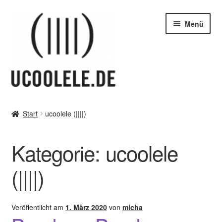
Zur
Zum
Menü
Navigation
Inhalt
springen
springen
blog / news
Start
ucoolele (||||)
Unter
Tipps
öffnen
Kategorie:
ucoolele
Unter
SHOP
öffnen
(||||)
vor Ort – in Leipzig
Unter
Kontakt / Impressum / AGB & co
Veröffentlicht am
1. März 2020
von
micha
öffnen