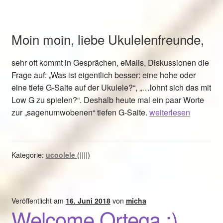
Moin moin, liebe Ukulelenfreunde,
sehr oft kommt in Gesprächen, eMails, Diskussionen die
Frage auf: „Was ist eigentlich besser: eine hohe oder
eine tiefe G-Saite auf der Ukulele?“, „…lohnt sich das mit
Low G zu spielen?“. Deshalb heute mal ein paar Worte
Hoch
zur „sagenumwobenen“ tiefen G-Saite.
weiterlesen
oder
tief?
Kategorie:
ucoolele (||||)
Veröffentlicht am
16. Juni 2018
von
micha
Welcome Ortega :)