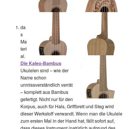
da
s
Ma
teri
al
.
Die Kaleo-Bambus
Ukulelen sind – wie der
Name schon
unmissverständlich verrät
–
komplett
aus Bambus
gefertigt. Nicht nur für den
Korpus, auch für Hals, Griffbrett und Steg wird
dieser Werkstoff verwandt. Wenn man die Ukulele
zum ersten Mal in der Hand hat, fällt sofort auf,
dass dieses Instrument (natürlich aufgrund des