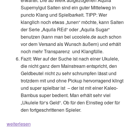
erwartet. Die ab Werk aufgezogenen Aquila
Supernylgut Saiten sind ein guter Mittelweg in
puncto Klang und Spielbarkeit.
TIPP
: Wer
klanglich noch etwas „tunen“ möchte, kann Saiten
der Serie „Aquila REd“ oder „Aquila Sugar“
benutzen (kann man bei ucoolele.de auch schon
vor dem Versand als Wunsch äußern) und erhält
noch mehr Transparenz
und Klangfülle.
Fazit:
Wer auf der Suche ist nach einer Ukulele,
die nicht ganz dem Mainstream entspricht, den
Geldbeutel nicht zu sehr schrumpfen lässt und
trotzdem mit und ohne Pickup hervorragend klingt
und super spielbar ist
– der ist mit einer Kaleo-
Bambus super bedient. Man erhält sehr viel
„Ukulele für‘s Geld“. Ob für den Einstieg oder für
den fortgeschrittenen Spieler.
Bambus,
weiterlesen
Bambus…