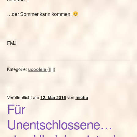
…der Sommer kann kommen!
FMJ
Kategorie:
ucoolele (||||)
Veröffentlicht am
12. Mai 2016
von
micha
Für
Unentschlossene…