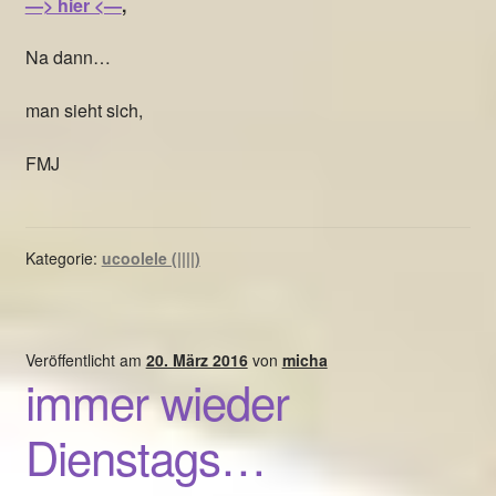
—> hier <—
,
Na dann…
man sieht sich,
FMJ
Kategorie:
ucoolele (||||)
Veröffentlicht am
20. März 2016
von
micha
immer wieder
Dienstags…