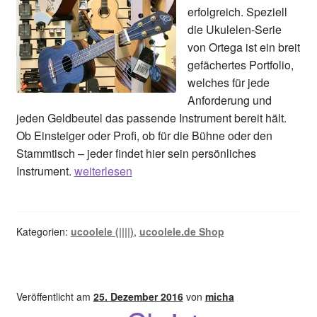
erfolgreich. Speziell
die Ukulelen-Serie
von Ortega ist ein breit
gefächertes Portfolio,
welches für jede
Anforderung und
jeden Geldbeutel das passende Instrument bereit hält.
Ob Einsteiger oder Profi, ob für die Bühne oder den
Stammtisch – jeder findet hier sein persönliches
Welcome
Instrument.
weiterlesen
Ortega
Kategorien:
ucoolele (||||)
,
ucoolele.de Shop
Veröffentlicht am
25. Dezember 2016
von
micha