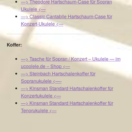
—> Theodore Hartschaum-Case für Sopran
Ukulele <—
—> Classic Cantabile Hartschaum-Case für
Konzert-Ukulele <—
Koffer:
—> Tasche für Sopran / Konzert – Ukulele — im
ucoolele.de – Shop <—
—> Steinbach Hartschalenkoffer für
Sopranukulele <—-
—> Kinsman Standard Hartschalenkoffer für
Konzertukulele <—
—> Kinsman Standard Hartschalenkoffer für
Tenorukulele <—