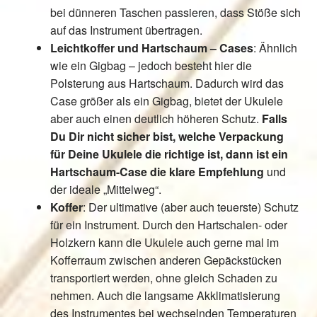
öffnen
bei dünneren Taschen passieren, dass Stöße sich
auf das Instrument übertragen.
Unter
SHOP
Leichtkoffer und Hartschaum – Cases
: Ähnlich
öffnen
wie ein Gigbag – jedoch besteht hier die
vor Ort – in Leipzig
Polsterung aus Hartschaum. Dadurch wird das
Case größer als ein Gigbag, bietet der Ukulele
Unter
Kontakt / Impressum / AGB & co
aber auch einen deutlich höheren Schutz.
Falls
öffnen
Du Dir nicht sicher bist, welche Verpackung
für Deine Ukulele die richtige ist, dann ist ein
Hartschaum-Case die klare Empfehlung
und
der ideale „Mittelweg“.
Koffer
: Der ultimative (aber auch teuerste) Schutz
für ein Instrument. Durch den Hartschalen- oder
Holzkern kann die Ukulele auch gerne mal im
Kofferraum zwischen anderen Gepäckstücken
transportiert werden, ohne gleich Schaden zu
nehmen. Auch die langsame Akklimatisierung
des Instrumentes bei wechselnden Temperaturen