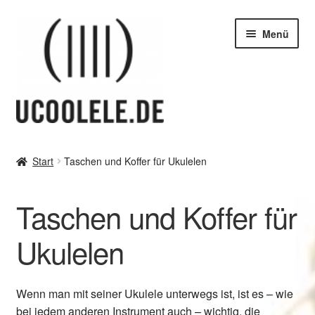
Zur
Zum
Menü
Navigation
Inhalt
springen
springen
blog / news
Start
Taschen und Koffer für Ukulelen
Unter
Tipps
öffnen
Taschen und Koffer für
Warum Ukulele?
Ukulelen
Welche Ukulele?
Größen/Maße von Ukulelen
Wenn man mit seiner Ukulele unterwegs ist, ist es – wie
bei jedem anderen Instrument auch – wichtig, die