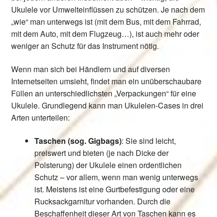
Stimmung(en) der Ukulele(n)
Ukulele vor Umwelteinflüssen zu schützen. Je nach dem
„wie“ man unterwegs ist (mit dem Bus, mit dem Fahrrad,
mit dem Auto, mit dem Flugzeug…), ist auch mehr oder
Saiten für Ukulelen
weniger an Schutz für das Instrument nötig.
Tipps zum Saitenwechsel
Wenn man sich bei Händlern und auf diversen
Internetseiten umsieht, findet man ein unüberschaubare
Stimmtöne zum Stimmen nach Gehör
Füllen an unterschiedlichsten „Verpackungen“ für eine
Ukulele. Grundlegend kann man Ukulelen-Cases in drei
links oder rechts?
Arten unterteilen:
Taschen und Koffer für Ukulelen
Taschen (sog. Gigbags)
: Sie sind leicht,
preiswert und bieten (je nach Dicke der
eine Ukulele selber bauen
Polsterung) der Ukulele einen ordentlichen
Schutz – vor allem, wenn man wenig unterwegs
Ukulele Workshops
ist. Meistens ist eine Gurtbefestigung oder eine
Rucksackgarnitur vorhanden. Durch die
Unter
Beschaffenheit dieser Art von Taschen kann es
download