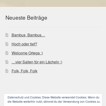
Neueste Beiträge
Bambus, Bambus…
Hoch oder tief?
Welcome Ortega :)
…vier Saiten für ein Lächeln :)
Folk, Folk, Folk
Datenschutz und Cookies: Diese Website verwendet Cookies. Wenn du
© ucoolele.de (||||) 2026
die Website weiterhin nutzt, stimmst du der Verwendung von Cookies zu.