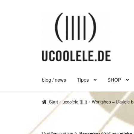
Zur
Zum
Navigation
Inhalt
springen
springen
blog / news
Tipps
SHOP
Start
ucoolele (||||)
Workshop – Ukulele b
Veröffentlicht am
3. November 2016
von
micha