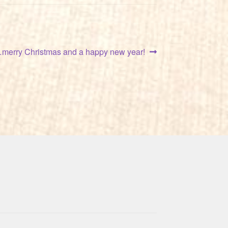
ächster
merry Christmas and a happy new year!
eitrag: