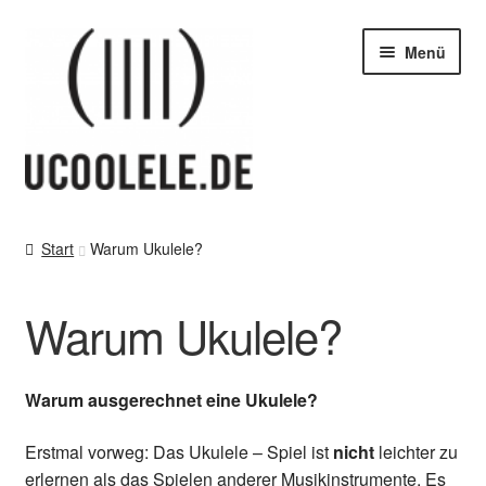
Zur
Zum
Menü
Navigation
Inhalt
springen
springen
blog / news
Start
Warum Ukulele?
Tipps
Warum Ukulele?
SHOP
vor Ort – in Leipzig
Warum ausgerechnet eine Ukulele?
Kontakt / Impressum / AGB & co
Erstmal vorweg: Das Ukulele – Spiel ist
nicht
leichter zu
erlernen als das Spielen anderer Musikinstrumente. Es