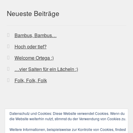
Neueste Beiträge
Bambus, Bambus…
Hoch oder tief?
Welcome Ortega :)
…vier Saiten für ein Lächeln :)
Folk, Folk, Folk
Datenschutz und Cookies: Diese Website verwendet Cookies. Wenn du
© ucoolele.de (||||) 2026
die Website weiterhin nutzt, stimmst du der Verwendung von Cookies zu.
Datenschutzerklärung
Erstellt mit WooCommerce
.
Weitere Informationen, beispielsweise zur Kontrolle von Cookies, findest