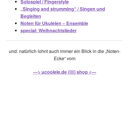
Solospiel / Fingerstyle
„Singing and strumming“ / Singen und
Begleiten
Noten für Ukulelen – Ensemble
special: Weihnachtslieder
und: natürlich lohnt auch immer ein Blick in die „Noten-
Ecke“ vom
—> ucoolele.de (||||) shop <—