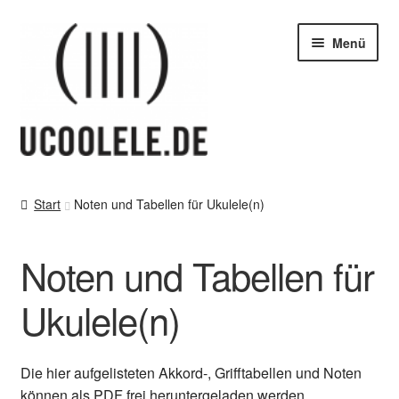
Zur
Zum
Menü
Navigation
Inhalt
springen
springen
blog / news
Start
Noten und Tabellen für Ukulele(n)
Tipps
Noten und Tabellen für
SHOP
Ukulele(n)
vor Ort – in Leipzig
Kontakt / Impressum / AGB & co
Die hier aufgelisteten Akkord-, Grifftabellen und Noten
können als PDF frei heruntergeladen werden.