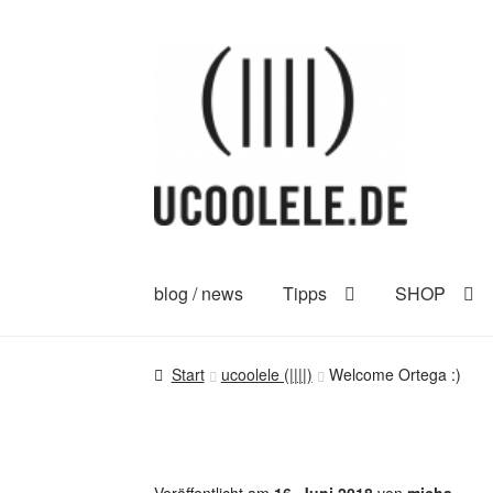
Zur
Zum
Navigation
Inhalt
springen
springen
blog / news
Tipps
SHOP
Start
ucoolele (||||)
Welcome Ortega :)