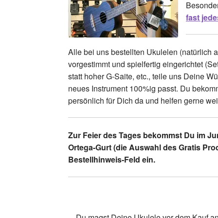
Besonder
fast jed
Alle bei uns bestellten Ukulelen (natürlic
vorgestimmt und spielfertig eingerichtet (
statt hoher G-Saite, etc., teile uns Deine
neues Instrument 100%ig passt. Du bekomms
persönlich für Dich da und helfen gerne wei
Zur Feier des Tages bekommst Du im Juni
Ortega-Gurt (die Auswahl des Gratis Prod
Bestellhinweis-Feld ein.
…Du magst Deine Ukulele vor dem Kauf ante