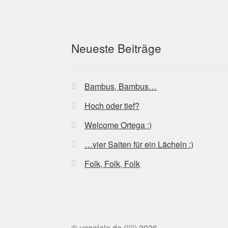
Neueste Beiträge
Bambus, Bambus…
Hoch oder tief?
Welcome Ortega :)
…vier Saiten für ein Lächeln :)
Folk, Folk, Folk
© ucoolele.de (||||) 2026