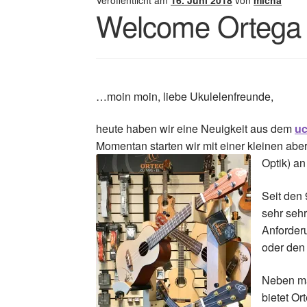
Veröffentlicht am
16. Juni 2018
von
micha
Welcome Ortega 
…moin moin, liebe Ukulelenfreunde,
heute haben wir eine Neuigkeit aus dem
uc
Momentan starten wir mit einer kleinen aber
Optik) an
Seit den 
sehr sehr
Anforderu
oder den 
Neben ma
bietet Or