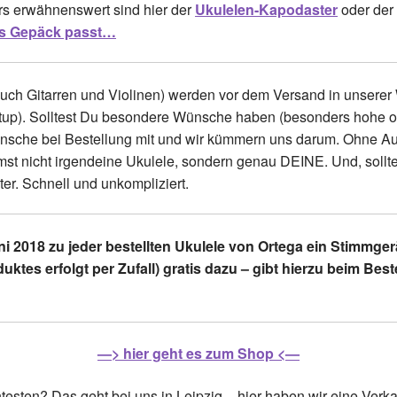
s erwähnenswert sind hier der
Ukulelen-Kapodaster
oder de
es Gepäck passt…
h auch Gitarren und Violinen) werden vor dem Versand in unsere
Setup). Solltest Du besondere Wünsche haben (besonders hohe ode
 Wünsche bei Bestellung mit und wir kümmern uns darum. Ohne Au
t nicht irgendeine Ukulele, sondern genau DEINE. Und, sollte
ter. Schnell und unkompliziert.
 2018 zu jeder bestellten Ukulele von Ortega ein Stimmger
uktes erfolgt per Zufall) gratis dazu – gibt hierzu beim Be
—> hier geht es zum Shop <—
sten? Das geht bei uns in Leipzig – hier haben wir eine Verk