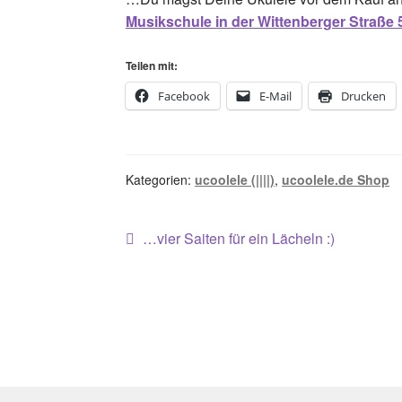
Musikschule in der Wittenberger Straße 5
Teilen mit:
Facebook
E-Mail
Drucken
Kategorien:
ucoolele (||||)
,
ucoolele.de Shop
Beitragsnavigation
Vorheriger
…vier Saiten für ein Lächeln :)
Beitrag: