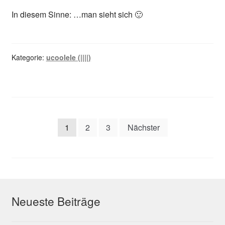
In diesem Sinne: …man sieht sich 🙂
Kategorie:
ucoolele (||||)
Seitennummerierung
1
2
3
Nächster
der
Beiträge
Neueste Beiträge