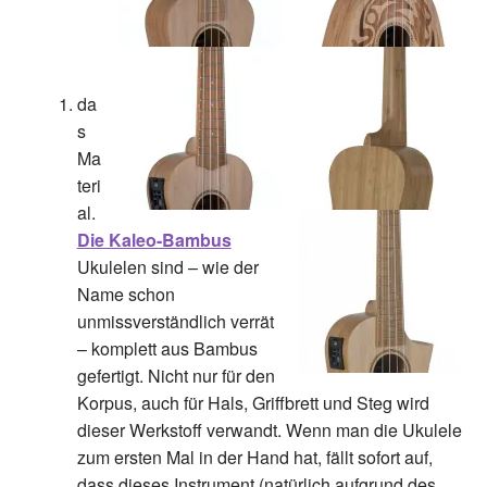
da
s
Ma
teri
al
.
Die Kaleo-Bambus
Ukulelen sind – wie der
Name schon
unmissverständlich verrät
–
komplett
aus Bambus
gefertigt. Nicht nur für den
Korpus, auch für Hals, Griffbrett und Steg wird
dieser Werkstoff verwandt. Wenn man die Ukulele
zum ersten Mal in der Hand hat, fällt sofort auf,
dass dieses Instrument (natürlich aufgrund des