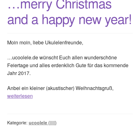
…merry Christmas
and a happy new year!
Moin moin, liebe Ukulelenfreunde,
…ucoolele.de wünscht Euch allen wunderschöne
Feiertage und alles erdenklich Gute für das kommende
Jahr 2017.
…
Anbei ein kleiner (akustischer) Weihnachtsgruß,
merry
weiterlesen
Christmas
and
a
Kategorie:
ucoolele (||||)
happy
new