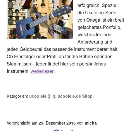
erfolgreich. Speziell
die Ukulelen-Serie
von Ortega ist ein breit
gefächertes Portfolio,
welches für jede
Anforderung und
jeden Geldbeutel das passende Instrument bereit hält.
Ob Einsteiger oder Profi, ob für die Bühne oder den
Stammtisch – jeder findet hier sein persönliches
Welcome
Instrument.
weiterlesen
Ortega
🙂
Kategorien:
ucoolele (||||)
,
ucoolele.de Shop
Veröffentlicht am
25. Dezember 2016
von
micha