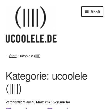
Zur
Zum
Menü
Navigation
Inhalt
springen
springen
blog / news
Start
ucoolele (||||)
Tipps
Kategorie:
ucoolele
SHOP
(||||)
vor Ort – in Leipzig
Kontakt / Impressum / AGB & co
Veröffentlicht am
1. März 2020
von
micha