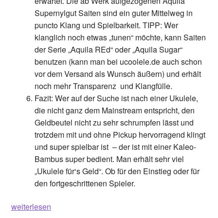
erwartet. Die ab Werk aufgezogenen Aquila
Supernylgut Saiten sind ein guter Mittelweg in
puncto Klang und Spielbarkeit.
TIPP
: Wer
klanglich noch etwas „tunen“ möchte, kann Saiten
der Serie „Aquila REd“ oder „Aquila Sugar“
benutzen (kann man bei ucoolele.de auch schon
vor dem Versand als Wunsch äußern) und erhält
noch mehr Transparenz
und Klangfülle.
Fazit:
Wer auf der Suche ist nach einer Ukulele,
die nicht ganz dem Mainstream entspricht, den
Geldbeutel nicht zu sehr schrumpfen lässt und
trotzdem mit und ohne Pickup hervorragend klingt
und super spielbar ist
– der ist mit einer Kaleo-
Bambus super bedient. Man erhält sehr viel
„Ukulele für‘s Geld“. Ob für den Einstieg oder für
den fortgeschrittenen Spieler.
Bambus,
weiterlesen