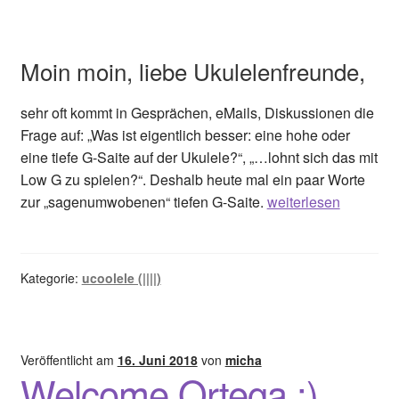
Moin moin, liebe Ukulelenfreunde,
sehr oft kommt in Gesprächen, eMails, Diskussionen die
Frage auf: „Was ist eigentlich besser: eine hohe oder
eine tiefe G-Saite auf der Ukulele?“, „…lohnt sich das mit
Low G zu spielen?“. Deshalb heute mal ein paar Worte
Hoch
zur „sagenumwobenen“ tiefen G-Saite.
weiterlesen
oder
tief?
Kategorie:
ucoolele (||||)
Veröffentlicht am
16. Juni 2018
von
micha
Welcome Ortega :)