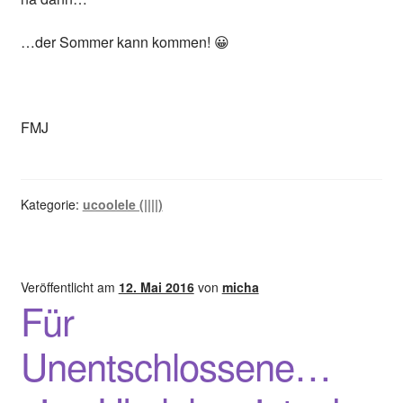
…der Sommer kann kommen! 😀
FMJ
Kategorie:
ucoolele (||||)
Veröffentlicht am
12. Mai 2016
von
micha
Für
Unentschlossene…