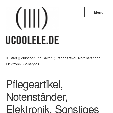
Zur
Zum
Menü
Navigation
Inhalt
springen
springen
blog / news
Start
Zubehör und Saiten
Pflegeartikel, Notenständer,
Elektronik, Sonstiges
Tipps
SHOP
Pflegeartikel,
vor Ort – in Leipzig
Notenständer,
Elektronik, Sonstiges
Kontakt / Impressum / AGB & co