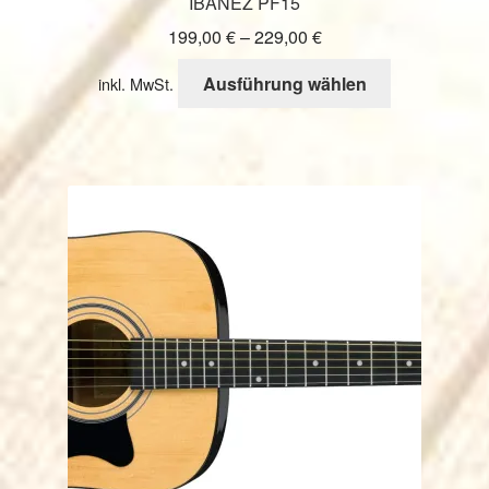
IBANEZ PF15
199,00
€
–
229,00
€
Dieses
Ausführung wählen
inkl. MwSt.
Produkt
weist
mehrere
Varianten
auf.
Die
Optionen
können
auf
der
Produktseite
gewählt
werden