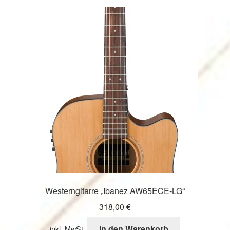
sortiert
Westerngitarre „Ibanez AW65ECE-LG“
318,00
€
In den Warenkorb
inkl. MwSt.