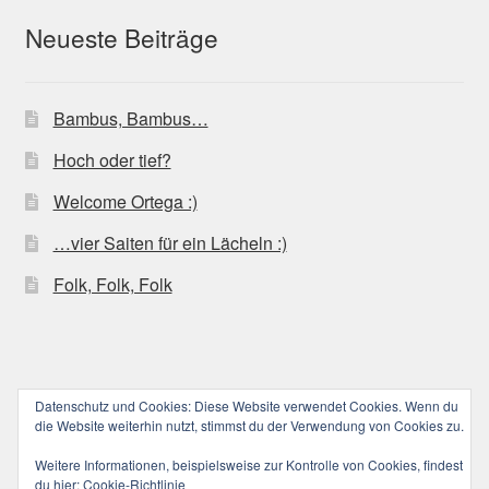
Neueste Beiträge
Bambus, Bambus…
Hoch oder tief?
Welcome Ortega :)
…vier Saiten für ein Lächeln :)
Folk, Folk, Folk
Datenschutz und Cookies: Diese Website verwendet Cookies. Wenn du
© ucoolele.de (||||) 2026
die Website weiterhin nutzt, stimmst du der Verwendung von Cookies zu.
Datenschutzerklärung
Erstellt mit WooCommerce
.
Weitere Informationen, beispielsweise zur Kontrolle von Cookies, findest
du hier:
Cookie-Richtlinie