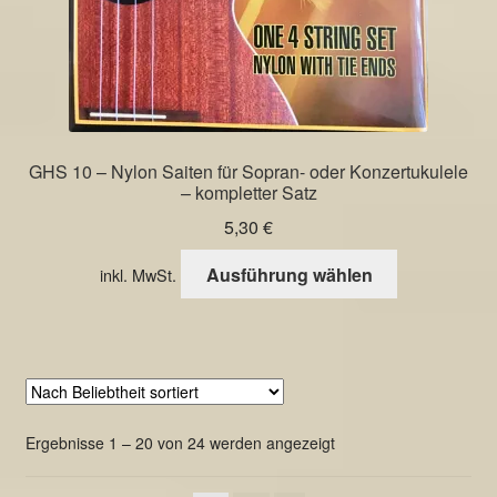
GHS 10 – Nylon Saiten für Sopran- oder Konzertukulele
– kompletter Satz
5,30
€
Dieses
Ausführung wählen
inkl. MwSt.
Produkt
weist
mehrere
Varianten
auf.
Die
Nach
Ergebnisse 1 – 20 von 24 werden angezeigt
Optionen
Beliebtheit
können
sortiert