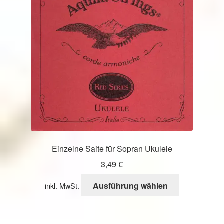
Optionen
können
auf
der
Produktseite
gewählt
werden
Einzelne Saite für Sopran Ukulele
3,49
€
Dieses
Ausführung wählen
inkl. MwSt.
Produkt
weist
mehrere