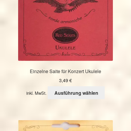
auf
der
Produktseite
gewählt
werden
Einzelne Saite für Konzert Ukulele
3,49
€
Dieses
Ausführung wählen
inkl. MwSt.
Produkt
weist
mehrere
Varianten
auf.