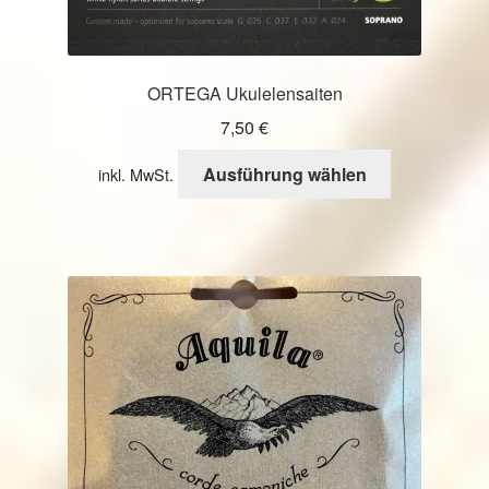
ORTEGA Ukulelensaiten
7,50
€
Dieses
Ausführung wählen
inkl. MwSt.
Produkt
weist
mehrere
Varianten
auf.
Die
Optionen
können
auf
der
Produktseite