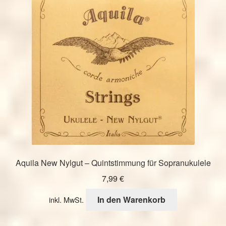
Die
Optionen
können
auf
der
Produktseite
gewählt
werden
Aquila New Nylgut – Quintstimmung für Sopranukulele
7,99
€
In den Warenkorb
inkl. MwSt.