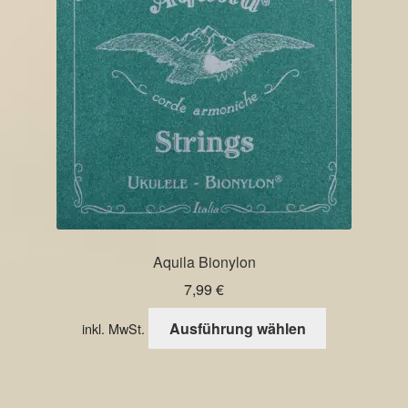
Aquila Bionylon
7,99
€
Dieses
Ausführung wählen
inkl. MwSt.
Produkt
weist
mehrere