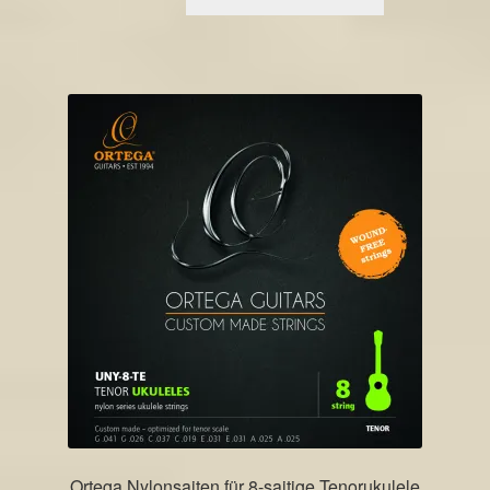
Ortega Nylonsaiten für 8-saitige Tenorukulele