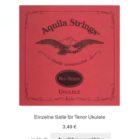
Varianten
auf.
Die
Optionen
können
auf
der
Produktseite
gewählt
werden
Einzelne Saite für Tenor Ukulele
3,49
€
Dieses