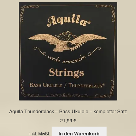
Varianten
auf.
Die
Optionen
können
auf
der
Produktseite
gewählt
werden
Aquila Thunderblack – Bass-Ukulele – kompletter Satz
21,99
€
In den Warenkorb
inkl. MwSt.