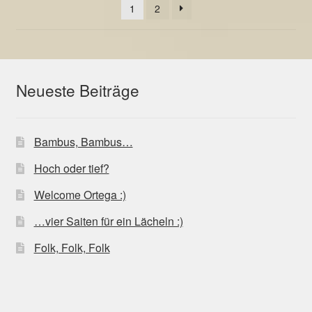
auf
1
2
der
Produktseite
gewählt
werden
Neueste Beiträge
Bambus, Bambus…
Hoch oder tief?
Welcome Ortega :)
…vier Saiten für ein Lächeln :)
Folk, Folk, Folk