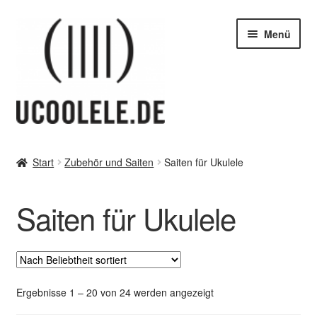
Zur
Zum
Menü
Navigation
Inhalt
springen
springen
blog / news
Start
Zubehör und Saiten
Saiten für Ukulele
Unter
Tipps
öffnen
Saiten für Ukulele
Unter
SHOP
öffnen
vor Ort – in Leipzig
Unter
Kontakt / Impressum / AGB & co
Nach
Ergebnisse 1 – 20 von 24 werden angezeigt
öffnen
Beliebtheit