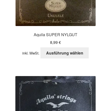
werden
Aquila SUPER NYLGUT
8,99
€
Dieses
Ausführung wählen
inkl. MwSt.
Produkt
weist
mehrere
Varianten
auf.
Die
Optionen
können
auf