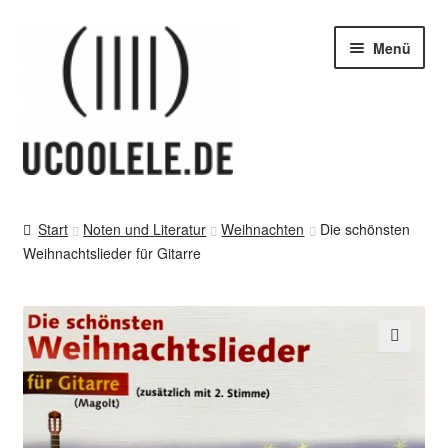
Zur
Zum
Menü
Navigation
Inhalt
springen
springen
blog / news
Start
Noten und Literatur
Weihnachten
Die schönsten
Unter
Weihnachtslieder für Gitarre
Tipps
öffnen
Unter
SHOP
öffnen
vor Ort – in Leipzig
🔍
Unter
Kontakt / Impressum / AGB & co
öffnen