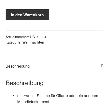
Die
In den Warenkorb
schönsten
Weihnachtslieder
für
Gitarre
Artikelnummer:
UC_19884
Kategorie:
Weihnachten
Menge
Beschreibung
Beschreibung
mit zweiter Stimme für Gitarre oder ein anderes
Melodieinstrument