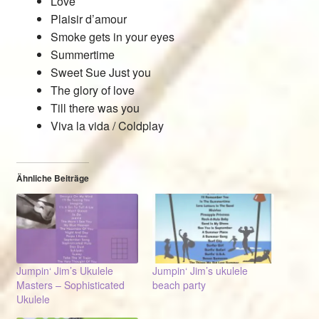
Love
Plaisir d’amour
Smoke gets in your eyes
Summertime
Sweet Sue Just you
The glory of love
Till there was you
Viva la vida / Coldplay
Ähnliche Beiträge
Jumpin‘ Jim’s Ukulele
Jumpin‘ Jim’s ukulele
Masters – Sophisticated
beach party
Ukulele