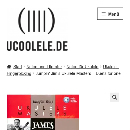
Zur
Zum
Menü
Navigation
Inhalt
springen
springen
blog / news
Start
Noten und Literatur
Noten für Ukulele
Ukulele -
Unter
Fingerpicking
Jumpin‘ Jim’s Ukulele Masters – Duets for one
Tipps
öffnen
Unter
SHOP
öffnen
vor Ort – in Leipzig
Unter
Kontakt / Impressum / AGB & co
öffnen