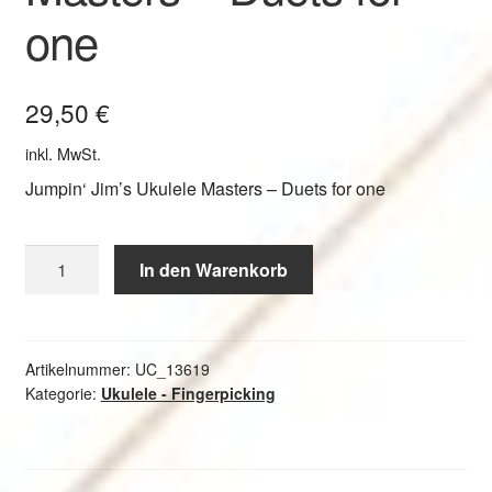
one
29,50
€
inkl. MwSt.
Jumpin‘ Jim’s Ukulele Masters – Duets for one
Jumpin'
In den Warenkorb
Jim's
Ukulele
Masters
-
Artikelnummer:
UC_13619
Kategorie:
Ukulele - Fingerpicking
Duets
for
one
Menge