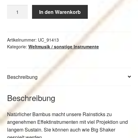
MEINL
In den Warenkorb
Percussion
Rainstick
40
cm
Artikelnummer:
UC_91413
Kategorie:
Weltmusik / sonstige Instrumente
Menge
Beschreibung
Beschreibung
Natürlicher Bambus macht unsere Rainsticks zu
angenehmen Effektinstrumenten mit viel Projektion und
langem Sustain. Sie können auch wie Big Shaker
gespielt werden.