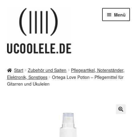
Zur
Zum
Menü
Navigation
Inhalt
springen
springen
blog / news
Start
Zubehör und Saiten
Pflegeartikel, Notenständer,
Unter
Elektronik, Sonstiges
Ortega Love Potion – Pflegemittel für
Tipps
öffnen
Gitarren und Ukulelen
Unter
SHOP
öffnen
vor Ort – in Leipzig
Unter
Kontakt / Impressum / AGB & co
öffnen