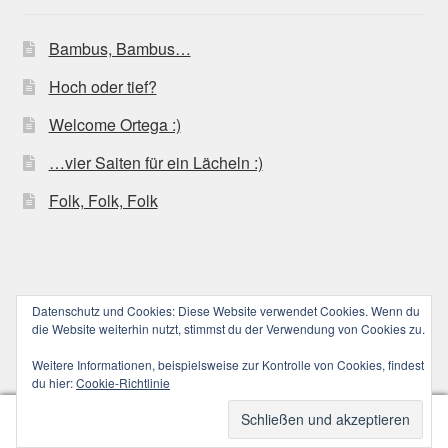
Bambus, Bambus…
Hoch oder tief?
Welcome Ortega :)
…vier Saiten für ein Lächeln :)
Folk, Folk, Folk
Datenschutz und Cookies: Diese Website verwendet Cookies. Wenn du
© ucoolele.de (||||) 2026
die Website weiterhin nutzt, stimmst du der Verwendung von Cookies zu.
Datenschutzerklärung
Erstellt mit WooCommerce
.
Weitere Informationen, beispielsweise zur Kontrolle von Cookies, findest
du hier:
Cookie-Richtlinie
0
Suchen
Suchen