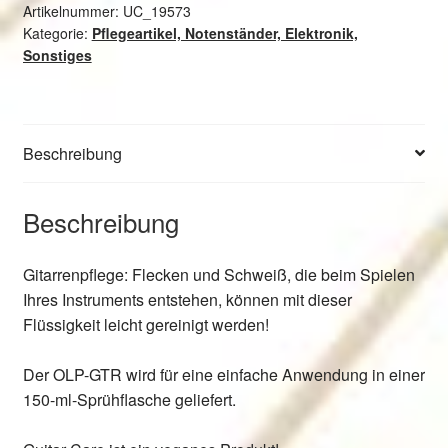
Pflegemittel
Artikelnummer:
UC_19573
Kategorie:
Pflegeartikel, Notenständer, Elektronik,
für
Sonstiges
Gitarren
und
Ukulelen
Menge
Beschreibung
Beschreibung
Gitarrenpflege: Flecken und Schweiß, die beim Spielen
Ihres Instruments entstehen, können mit dieser
Flüssigkeit leicht gereinigt werden!
Der OLP-GTR wird für eine einfache Anwendung in einer
150-ml-Sprühflasche geliefert.