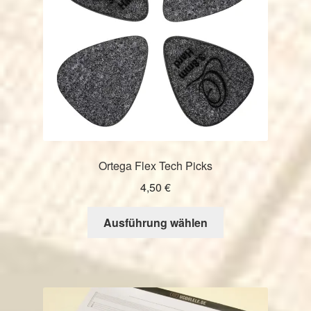
Ortega Flex Tech Picks
4,50
€
Dieses
Ausführung wählen
Produkt
weist
mehrere
Varianten
auf.