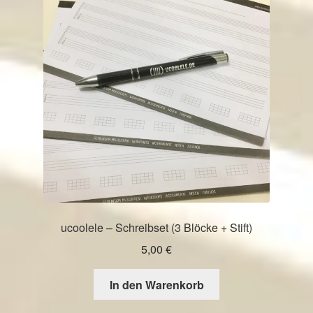
Die
Optionen
können
auf
der
Produktseite
gewählt
werden
ucoolele – Schreibset (3 Blöcke + Stift)
5,00
€
In den Warenkorb