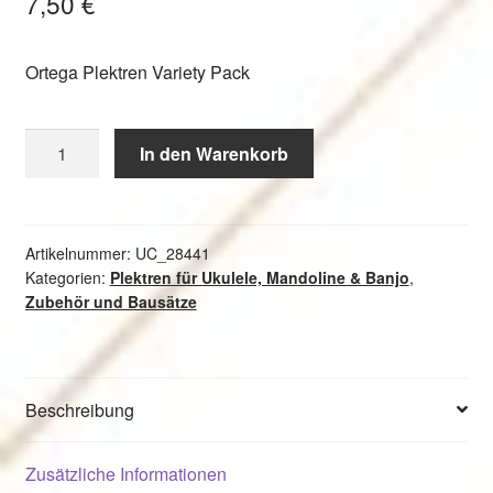
7,50
€
Ortega Plektren Variety Pack
Ortega
In den Warenkorb
Plektren
Variety
Pack
Menge
Artikelnummer:
UC_28441
Kategorien:
Plektren für Ukulele, Mandoline & Banjo
,
Zubehör und Bausätze
Beschreibung
Zusätzliche Informationen