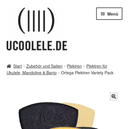
Zur
Zum
Menü
Navigation
Inhalt
springen
springen
blog / news
Start
Zubehör und Saiten
Plektren
Plektren für
Unter
Ukulele, Mandoline & Banjo
Ortega Plektren Variety Pack
Tipps
öffnen
Unter
SHOP
öffnen
vor Ort – in Leipzig
Unter
Kontakt / Impressum / AGB & co
öffnen