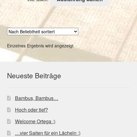
Produkt
weist
mehrere
Varianten
auf.
Die
Einzelnes Ergebnis wird angezeigt
Optionen
können
auf
der
Neueste Beiträge
Produktseite
gewählt
werden
Bambus, Bambus…
Hoch oder tief?
Welcome Ortega :)
…vier Saiten für ein Lächeln :)