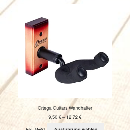
Ortega Guitars Wandhalter
9,50
€
–
12,72
€
Dieses
Ausführung wählen
inkl. MwSt.