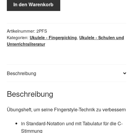
20
In den Warenkorb
Progressive
Fingerstyle
Studies
Menge
Artikelnummer:
2PFS
Kategorien:
Ukulele - Fingerpicking
,
Ukulele - Schulen und
Unterrichtsliteratur
Beschreibung
Beschreibung
Übungsheft, um seine Fingerstyle-Technik zu verbessern
in Standard-Notation und mit Tabulatur für die C-
Stimmung