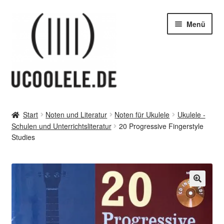
Zur
Zum
Menü
Navigation
Inhalt
springen
springen
blog / news
Start
Noten und Literatur
Noten für Ukulele
Ukulele -
Unter
Schulen und Unterrichtsliteratur
20 Progressive Fingerstyle
Tipps
öffnen
Studies
Unter
SHOP
öffnen
vor Ort – in Leipzig
Unter
Kontakt / Impressum / AGB & co
öffnen