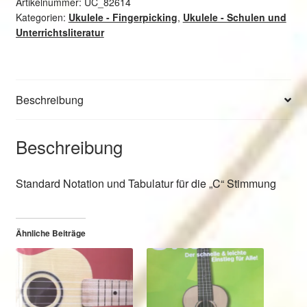
Menge
Artikelnummer:
UC_82614
Kategorien:
Ukulele - Fingerpicking
,
Ukulele - Schulen und
Unterrichtsliteratur
Beschreibung
Beschreibung
Standard Notation und Tabulatur für die „C“ Stimmung
Ähnliche Beiträge