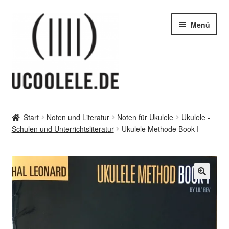
Zur
Zum
Menü
Navigation
Inhalt
springen
springen
blog / news
Start
Noten und Literatur
Noten für Ukulele
Ukulele -
Unter
Schulen und Unterrichtsliteratur
Ukulele Methode Book I
Tipps
öffnen
Unter
SHOP
öffnen
vor Ort – in Leipzig
Unter
Kontakt / Impressum / AGB & co
öffnen