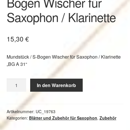
Bogen Wischer für
Saxophon / Klarinette
15,30
€
Mundstück / S-Bogen Wischer für Saxophon / Klarinette
„BG A 31“
BG
In den Warenkorb
Mundstück
/
S-
Bogen
Artikelnummer:
UC_19763
Kategorien:
Blätter und Zubehör für Saxophon
,
Zubehör
Wischer
für