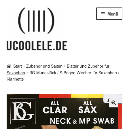
Zur
Zum
Menü
Navigation
Inhalt
springen
springen
blog / news
Start
Zubehör und Saiten
Blätter und Zubehör für
Unter
Saxophon
BG Mundstück / S-Bogen Wischer für Saxophon /
Tipps
öffnen
Klarinette
Unter
SHOP
öffnen
vor Ort – in Leipzig
🔍
Unter
Kontakt / Impressum / AGB & co
öffnen