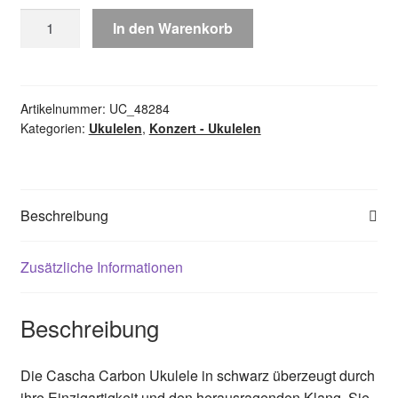
CASCHA
In den Warenkorb
Konzert
Ukulele
Carbon
Fibre
Artikelnummer:
UC_48284
Kategorien:
Ukulelen
,
Konzert - Ukulelen
Schwarz
Set
Menge
Beschreibung
Zusätzliche Informationen
Beschreibung
Die Cascha Carbon Ukulele in schwarz überzeugt durch
ihre Einzigartigkeit und den herausragenden Klang. Sie