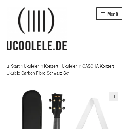
Zur
Zum
Menü
Navigation
Inhalt
springen
springen
blog / news
Start
Ukulelen
Konzert - Ukulelen
CASCHA Konzert
Unter
Ukulele Carbon Fibre Schwarz Set
Tipps
öffnen
Unter
SHOP
öffnen
vor Ort – in Leipzig
🔍
Unter
Kontakt / Impressum / AGB & co
öffnen