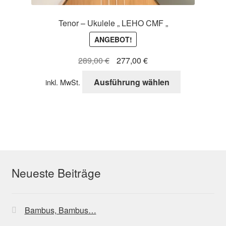
Tenor – Ukulele „ LEHO CMF „
ANGEBOT!
Ursprünglicher
Aktueller
289,00
€
277,00
€
Preis
Preis
Dieses
Ausführung wählen
inkl. MwSt.
war:
ist:
Produkt
289,00 €
277,00 €.
weist
mehrere
Varianten
auf.
Die
Optionen
Neueste Beiträge
können
auf
der
Bambus, Bambus…
Produktseite