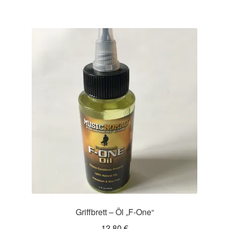
Griffbrett – Öl „F-One“
12,80
€