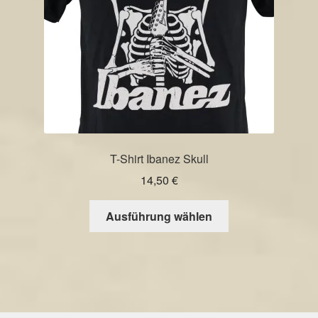
der
Produktseite
gewählt
werden
T-Shirt Ibanez Skull
14,50
€
Dieses
Ausführung wählen
Produkt
weist
mehrere
Varianten
auf.
Die