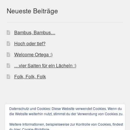
Optionen
Neueste Beiträge
können
auf
der
Bambus, Bambus…
Produktseite
gewählt
Hoch oder tief?
werden
Welcome Ortega :)
…vier Saiten für ein Lächeln :)
Folk, Folk, Folk
Datenschutz und Cookies: Diese Website verwendet Cookies. Wenn du
© ucoolele.de (||||) 2026
die Website weiterhin nutzt, stimmst du der Verwendung von Cookies zu.
Datenschutzerklärung
Erstellt mit WooCommerce
.
Weitere Informationen, beispielsweise zur Kontrolle von Cookies, findest
du hier:
Cookie-Richtlinie