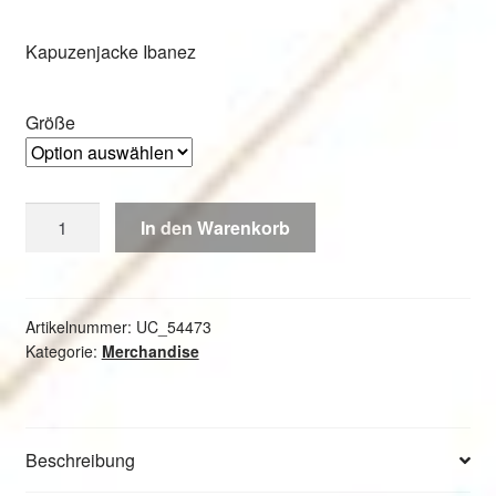
0,00 €
Kapuzenjacke Ibanez
bis
49,50 €
Größe
Kapuzenjacke
In den Warenkorb
Ibanez
Menge
Artikelnummer:
UC_54473
Kategorie:
Merchandise
Beschreibung