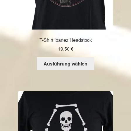
T-Shirt Ibanez Headstock
19,50
€
Dieses
Ausführung wählen
Produkt
weist
mehrere
Varianten
auf.
Die
Optionen
können
auf