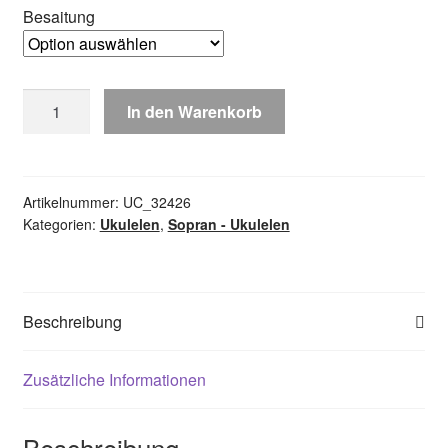
Besaitung
KEIKI
In den Warenkorb
K2
Ukuleleset
-
Colour
Artikelnummer:
UC_32426
Kategorien:
Ukulelen
,
Sopran - Ukulelen
Menge
Beschreibung
Zusätzliche Informationen
Beschreibung