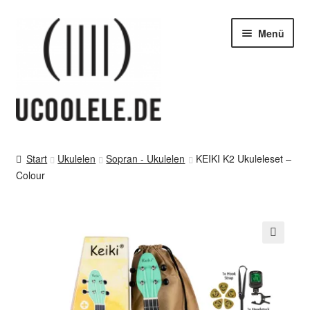
Zur
Zum
Menü
Navigation
Inhalt
springen
springen
blog / news
Start
Ukulelen
Sopran - Ukulelen
KEIKI K2 Ukuleleset –
Unter
Colour
Tipps
öffnen
Unter
SHOP
öffnen
vor Ort – in Leipzig
Unter
Kontakt / Impressum / AGB & co
öffnen