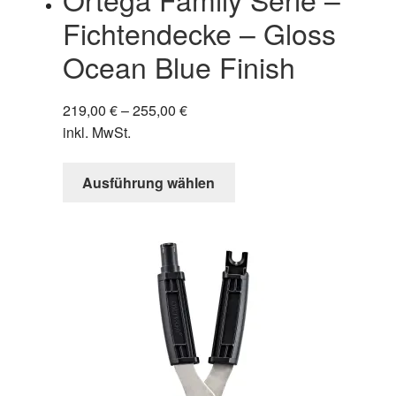
Fichtendecke – Gloss
Ocean Blue Finish
219,00
€
–
255,00
€
inkl. MwSt.
Dieses
Ausführung wählen
Produkt
weist
mehrere
Varianten
auf.
Die
Optionen
können
auf
der