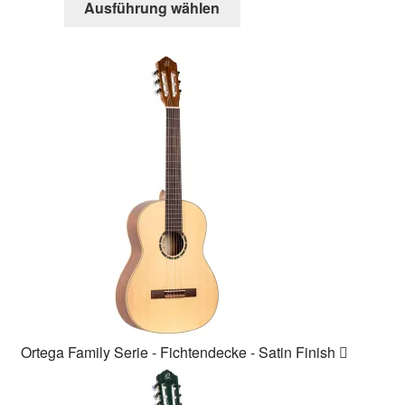
Ausführung wählen
Produkt
weist
mehrere
Varianten
auf.
Die
Optionen
können
auf
der
Produktseite
gewählt
werden
Ortega Family Serie - Fichtendecke - Satin Finish