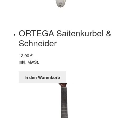
Produktseite
gewählt
werden
ORTEGA Saitenkurbel &
Schneider
13,90
€
inkl. MwSt.
In den Warenkorb