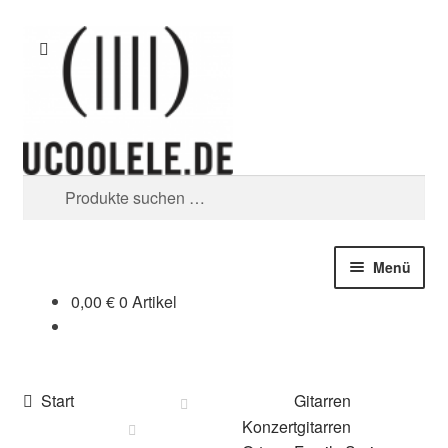
Zur
Zum
Suchen
Navigation
Inhalt
springen
springen
Suchen
nach:
Menü
0,00
€
0 Artikel
blog / news
Tipps
Start
Gitarren
SHOP
Konzertgitarren