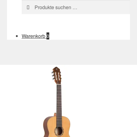
Suchen
Suchen
nach:
Warenkorb
0