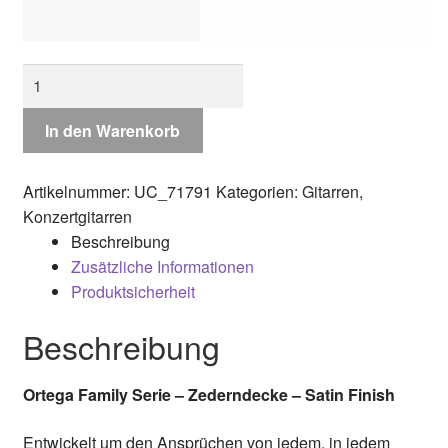
Ortega
Family
Serie
In den Warenkorb
-
Zederndecke
Artikelnummer:
UC_71791
Kategorien:
Gitarren
,
-
Konzertgitarren
Satin
Beschreibung
Finish
Zusätzliche Informationen
Menge
Produktsicherheit
Beschreibung
Ortega Family Serie – Zederndecke – Satin
Finish
Entwickelt um den Ansprüchen von jedem, in jedem