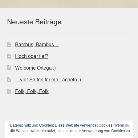
auf.
Die
Optionen
Neueste Beiträge
können
auf
der
Bambus, Bambus…
Produktseite
gewählt
Hoch oder tief?
werden
Welcome Ortega :)
…vier Saiten für ein Lächeln :)
Folk, Folk, Folk
Datenschutz und Cookies: Diese Website verwendet Cookies. Wenn du
© ucoolele.de (||||) 2026
die Website weiterhin nutzt, stimmst du der Verwendung von Cookies zu.
Datenschutzerklärung
Erstellt mit WooCommerce
.