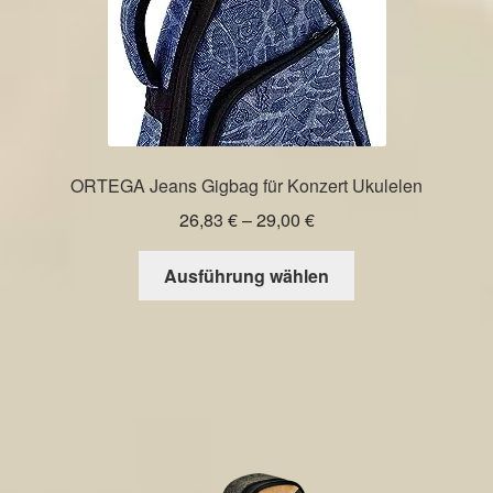
gewählt
werden
ORTEGA Jeans Gigbag für Konzert Ukulelen
Preisspanne:
26,83
€
–
29,00
€
26,83 €
Dieses
bis
Ausführung wählen
Produkt
29,00 €
weist
mehrere
Varianten
auf.
Die
Optionen
können