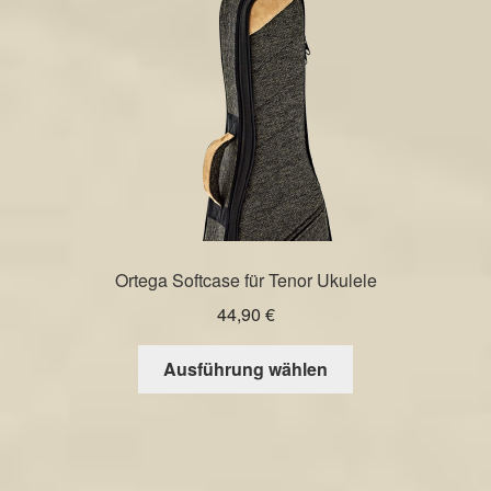
auf
der
Produktseite
gewählt
werden
Ortega Softcase für Tenor Ukulele
44,90
€
Dieses
Ausführung wählen
Produkt
weist
mehrere
Varianten