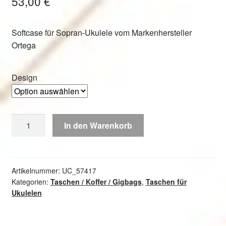
53,00
€
Softcase für Sopran-Ukulele vom Markenhersteller
Ortega
Design
Ortega
In den Warenkorb
Softcase
für
Sopran
Ukulele
Artikelnummer:
UC_57417
Kategorien:
Taschen / Koffer / Gigbags
,
Taschen für
Menge
Ukulelen