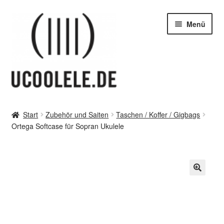
Zur
Zum
Menü
Navigation
Inhalt
springen
springen
blog / news
Start
Zubehör und Saiten
Taschen / Koffer / Gigbags
Unter
Ortega Softcase für Sopran Ukulele
Tipps
öffnen
Unter
SHOP
öffnen
vor Ort – in Leipzig
Unter
Kontakt / Impressum / AGB & co
öffnen