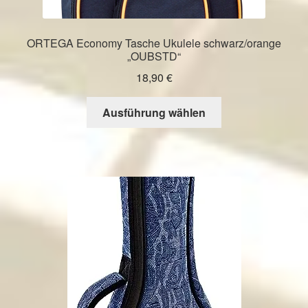
ORTEGA Economy Tasche Ukulele schwarz/orange
„OUBSTD“
18,90
€
Dieses
Ausführung wählen
Produkt
weist
mehrere
Varianten
auf.
Die
Optionen
können
auf
der
Produktseite