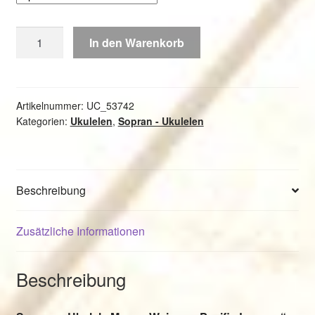
Sopran
In den Warenkorb
-
Ukulele
Manoa
Waimea
Artikelnummer:
UC_53742
Kategorien:
Ukulelen
,
Sopran - Ukulelen
"Pacific
Lagoon"
Menge
Beschreibung
Zusätzliche Informationen
Beschreibung