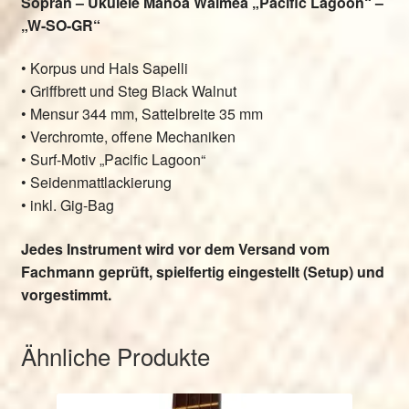
Sopran – Ukulele Manoa Waimea „Pacific Lagoon
“ –
„W-SO-GR“
• Korpus und Hals Sapelli
• Griffbrett und Steg Black Walnut
• Mensur 344 mm, Sattelbreite 35 mm
• Verchromte, offene Mechaniken
• Surf-Motiv „Pacific Lagoon“
• Seidenmattlackierung
• inkl. Gig-Bag
Jedes Instrument wird vor dem Versand vom
Fachmann geprüft, spielfertig eingestellt (Setup) und
vorgestimmt.
Ähnliche Produkte