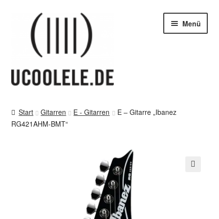
Zur
Zum
Menü
Navigation
Inhalt
springen
springen
blog / news
Start
Gitarren
E - Gitarren
E – Gitarre „Ibanez
RG421AHM-BMT“
Tipps
SHOP
vor Ort – in Leipzig
🔍
Kontakt / Impressum / AGB & co