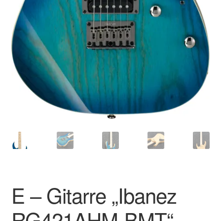
E – Gitarre „Ibanez
RG421AHM-BMT“