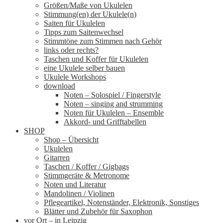
Größen/Maße von Ukulelen
Stimmung(en) der Ukulele(n)
Saiten für Ukulelen
Tipps zum Saitenwechsel
Stimmtöne zum Stimmen nach Gehör
links oder rechts?
Taschen und Koffer für Ukulelen
eine Ukulele selber bauen
Ukulele Workshops
download
Noten – Solospiel / Fingerstyle
Noten – singing and strumming
Noten für Ukulelen – Ensemble
Akkord- und Grifftabellen
SHOP
Shop – Übersicht
Ukulelen
Gitarren
Taschen / Koffer / Gigbags
Stimmgeräte & Metronome
Noten und Literatur
Mandolinen / Violinen
Pflegeartikel, Notenständer, Elektronik, Sonstiges
Blätter und Zubehör für Saxophon
vor Ort – in Leipzig