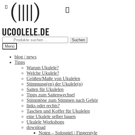
Zur
Zum
Navigation
Inhalt
springen
springen
Suchen
Suchen
nach:
Menü
blog / news
Tipps
Warum Ukulele?
Welche Ukulele?
Größen/Maße von Ukulelen
Stimmung(en) der Ukulele(n)
Saiten für Ukulelen
Tipps zum Saitenwechsel
Stimmtöne zum Stimmen nach Gehör
links oder rechts?
Taschen und Koffer für Ukulelen
eine Ukulele selber bauen
Ukulele Workshops
download
Noten – Solospiel / Fingerstyle