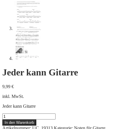
Jeder kann Gitarre
9,99
€
inkl. MwSt.
Jeder kann Gitarre
Jeder
kann
In den Warenkorb
Gitarre
Artikelnummer:
UC_19313
Kategorie:
Noten für Gitarre