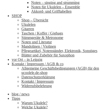
Noten – singing and strumming
Noten für Ukulelen – Ensemble
Akkord- und Grifftabellen
SHOP
Shop – Übersicht
Ukulelen
Gitarren
Taschen / Koffer / Gigbags
Stimmgeräte & Metronome
Noten und Literatur
Mandolinen / Violinen
Pflegeartikel, Notenständer, Elektronik, Sonstiges
Blätter und Zubehör für Saxophon
vor Ort – in Leipzig
Kontakt / Impressum / AGB & co
Allgemeine Geschäftsbedingungen (AGB) für den
ucoolele.de-shop
Datenschutzerklärung
Kontakt / Impressum
Widerrufsbelehrung
blog / news
Tipps
Warum Ukulele?
Welche Ukulele?