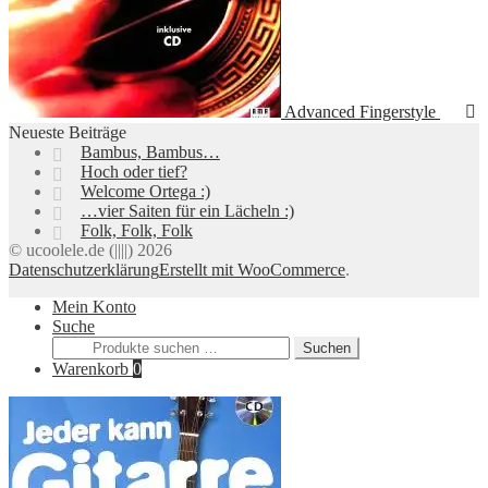
Advanced Fingerstyle
Neueste Beiträge
Bambus, Bambus…
Hoch oder tief?
Welcome Ortega :)
…vier Saiten für ein Lächeln :)
Folk, Folk, Folk
© ucoolele.de (||||) 2026
Datenschutzerklärung
Erstellt mit WooCommerce
.
Mein Konto
Suche
Suchen
Suchen
nach:
Warenkorb
0