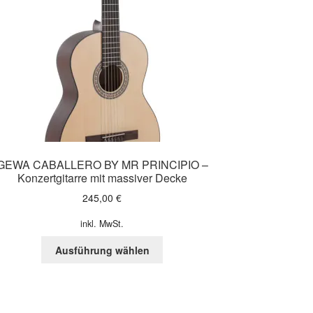
GEWA CABALLERO BY MR PRINCIPIO –
Konzertgitarre mit massiver Decke
245,00
€
inkl. MwSt.
Dieses
Ausführung wählen
Produkt
weist
mehrere
Varianten