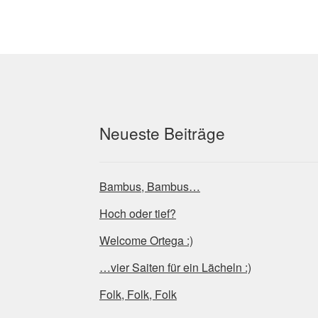
Die
Optionen
können
auf
der
Produktse
gewählt
werden
Neueste Beiträge
Bambus, Bambus…
Hoch oder tief?
Welcome Ortega :)
…vier Saiten für ein Lächeln :)
Folk, Folk, Folk