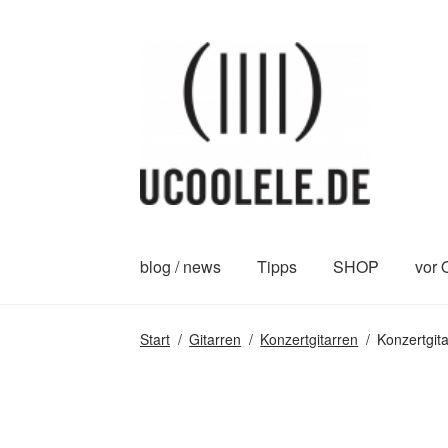
Zur
Zum
Navigation
Inhalt
springen
springen
blog / news
Tipps
SHOP
vor 
Start
/
Gitarren
/
Konzertgitarren
/
Konzertgit