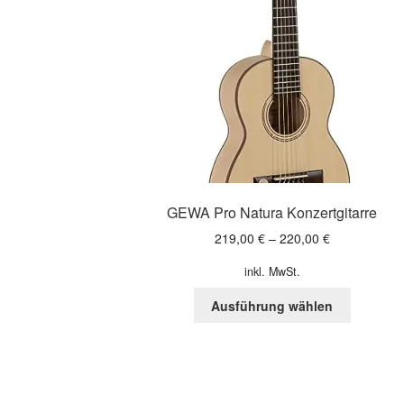
GEWA Pro Natura Konzertgitarre
219,00
€
–
220,00
€
inkl. MwSt.
Dieses
Ausführung wählen
Produkt
weist
mehrere
Variante
auf.