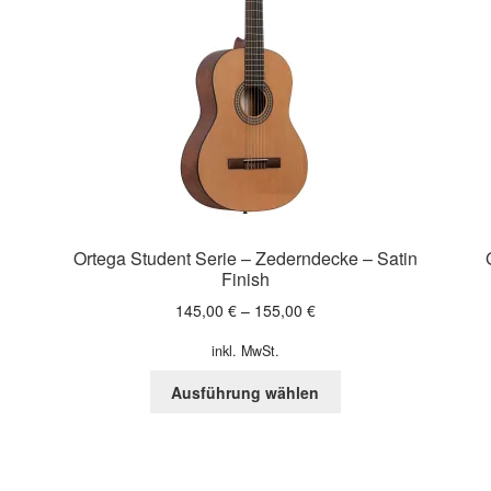
Ortega Student Serie – Zederndecke – Satin
Finish
145,00
€
–
155,00
€
inkl. MwSt.
Dieses
Ausführung wählen
Produkt
weist
mehrere
n
Varianten