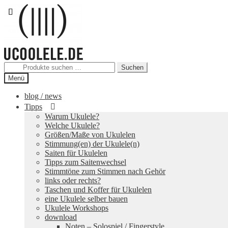
Zur
Zum
Navigation
Inhalt
springen
springen
Suchen
Suchen
nach:
Menü
blog / news
Tipps
Warum Ukulele?
Welche Ukulele?
Größen/Maße von Ukulelen
Stimmung(en) der Ukulele(n)
Saiten für Ukulelen
Tipps zum Saitenwechsel
Stimmtöne zum Stimmen nach Gehör
links oder rechts?
Taschen und Koffer für Ukulelen
eine Ukulele selber bauen
Ukulele Workshops
download
Noten – Solospiel / Fingerstyle