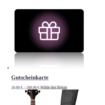
Gutscheinkarte
Dieses
10,00
€
–
100,00
€
Wähle den Betrag
Produkt
weist
mehrere
Varianten