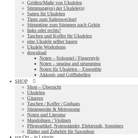
Größen/Maße von Ukulelen
Stimmung(en) der Ukulele(n)
Saiten für Ukulelen
Tipps zum Saitenwechsel
Stimmtöne zum Stimmen nach Gehör
links oder rechts?
Taschen und Koffer für Ukulelen
eine Ukulele selber bauen
Ukulele Workshops
download
Noten – Solospiel / Fingerstyle
Noten – singing and strumming
Noten für Ukulelen – Ensemble
Akkord- und Grifftabellen
SHOP
Shop – Übersicht
Ukulelen
Gitarren
Taschen / Koffer / Gigbags
Stimmgeräte & Metronome
Noten und Literatur
Mandolinen / Violinen
Pflegeartikel, Notenständer, Elektronik, Sonstiges
Blätter und Zubehör für Saxophon
vor Ort – in Leipzig