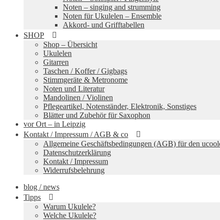
Noten – singing and strumming
Noten für Ukulelen – Ensemble
Akkord- und Grifftabellen
SHOP
Shop – Übersicht
Ukulelen
Gitarren
Taschen / Koffer / Gigbags
Stimmgeräte & Metronome
Noten und Literatur
Mandolinen / Violinen
Pflegeartikel, Notenständer, Elektronik, Sonstiges
Blätter und Zubehör für Saxophon
vor Ort – in Leipzig
Kontakt / Impressum / AGB & co
Allgemeine Geschäftsbedingungen (AGB) für den ucool
Datenschutzerklärung
Kontakt / Impressum
Widerrufsbelehrung
blog / news
Tipps
Warum Ukulele?
Welche Ukulele?