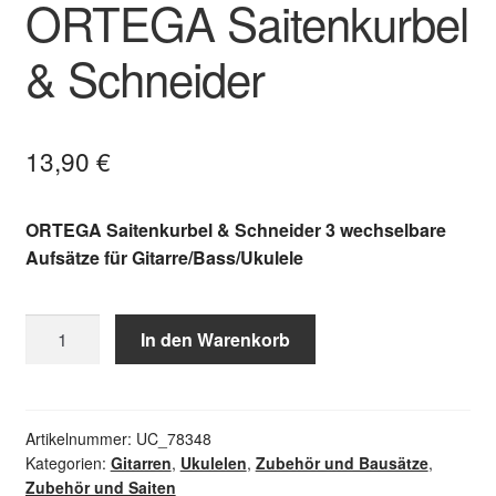
ORTEGA Saitenkurbel
& Schneider
13,90
€
ORTEGA Saitenkurbel & Schneider 3 wechselbare
Aufsätze für Gitarre/Bass/Ukulele
ORTEGA
In den Warenkorb
Saitenkurbel
&
Schneider
Menge
Artikelnummer:
UC_78348
Kategorien:
Gitarren
,
Ukulelen
,
Zubehör und Bausätze
,
Zubehör und Saiten