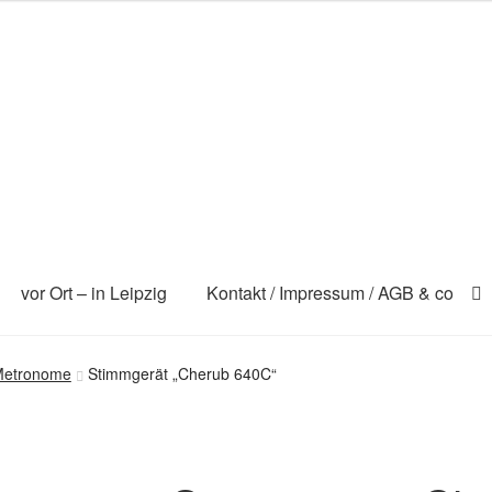
vor Ort – in Leipzig
Kontakt / Impressum / AGB & co
Metronome
Stimmgerät „Cherub 640C“