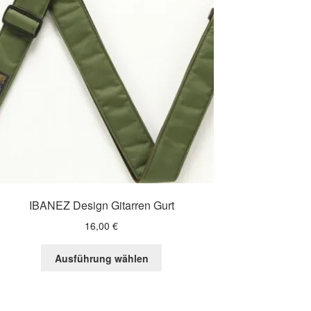
IBANEZ Design Gitarren Gurt
16,00
€
Dieses
Ausführung wählen
Produkt
weist
mehrere