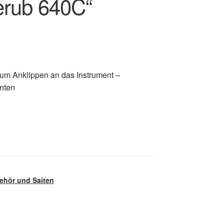
erub 640C“
um Anklippen an das Instrument –
enten
ehör und Saiten