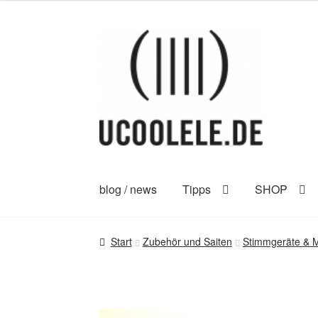
Zur
Zum
Navigation
Inhalt
springen
springen
blog / news
Tipps
SHOP
Start
Zubehör und Saiten
Stimmgeräte & 