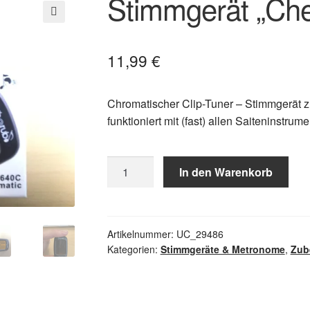
Stimmgerät „Ch
🔍
11,99
€
Chromatischer Clip-Tuner – Stimmgerät z
funktioniert mit (fast) allen Saiteninstrum
Stimmgerät
In den Warenkorb
"Cherub
640C"
Menge
Artikelnummer:
UC_29486
Kategorien:
Stimmgeräte & Metronome
,
Zub