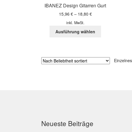
IBANEZ Design Gitarren Gurt
15,96
€
–
18,80
€
inkl. MwSt.
Dieses
Ausführung wählen
Produkt
weist
mehrere
Varianten
Einzelnes
auf.
Die
Optionen
können
auf
der
Produktseite
gewählt
werden
Neueste Beiträge