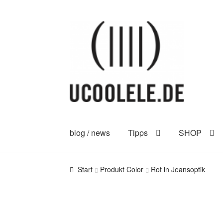
Zur
Zum
Navigation
Inhalt
springen
springen
blog / news
Tipps
SHOP
Start
Produkt Color
Rot in Jeansoptik