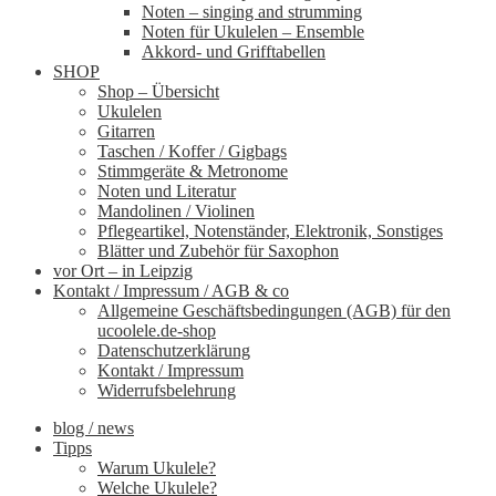
Noten – singing and strumming
Noten für Ukulelen – Ensemble
Akkord- und Grifftabellen
SHOP
Shop – Übersicht
Ukulelen
Gitarren
Taschen / Koffer / Gigbags
Stimmgeräte & Metronome
Noten und Literatur
Mandolinen / Violinen
Pflegeartikel, Notenständer, Elektronik, Sonstiges
Blätter und Zubehör für Saxophon
vor Ort – in Leipzig
Kontakt / Impressum / AGB & co
Allgemeine Geschäftsbedingungen (AGB) für den
ucoolele.de-shop
Datenschutzerklärung
Kontakt / Impressum
Widerrufsbelehrung
blog / news
Tipps
Warum Ukulele?
Welche Ukulele?