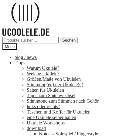
Zur
Zum
Navigation
Inhalt
springen
springen
Suchen
Suchen
nach:
Menü
blog / news
Tipps
Warum Ukulele?
Welche Ukulele?
Größen/Maße von Ukulelen
Stimmung(en) der Ukulele(n)
Saiten für Ukulelen
Tipps zum Saitenwechsel
Stimmtöne zum Stimmen nach Gehör
links oder rechts?
Taschen und Koffer für Ukulelen
eine Ukulele selber bauen
Ukulele Workshops
download
Noten – Solospiel / Fingerstyle