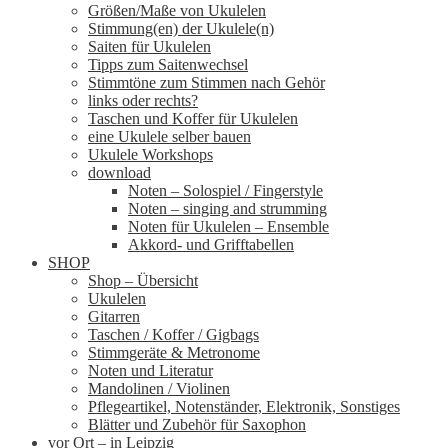
Größen/Maße von Ukulelen
Stimmung(en) der Ukulele(n)
Saiten für Ukulelen
Tipps zum Saitenwechsel
Stimmtöne zum Stimmen nach Gehör
links oder rechts?
Taschen und Koffer für Ukulelen
eine Ukulele selber bauen
Ukulele Workshops
download
Noten – Solospiel / Fingerstyle
Noten – singing and strumming
Noten für Ukulelen – Ensemble
Akkord- und Grifftabellen
SHOP
Shop – Übersicht
Ukulelen
Gitarren
Taschen / Koffer / Gigbags
Stimmgeräte & Metronome
Noten und Literatur
Mandolinen / Violinen
Pflegeartikel, Notenständer, Elektronik, Sonstiges
Blätter und Zubehör für Saxophon
vor Ort – in Leipzig