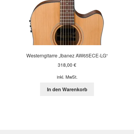
gewählt
werden
Westerngitarre „Ibanez AW65ECE-LG“
318,00
€
inkl. MwSt.
In den Warenkorb