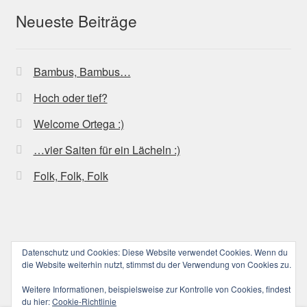
Neueste Beiträge
Bambus, Bambus…
Hoch oder tief?
Welcome Ortega :)
…vier Saiten für ein Lächeln :)
Folk, Folk, Folk
Datenschutz und Cookies: Diese Website verwendet Cookies. Wenn du
© ucoolele.de (||||) 2026
die Website weiterhin nutzt, stimmst du der Verwendung von Cookies zu.
Datenschutzerklärung
Erstellt mit WooCommerce
.
Weitere Informationen, beispielsweise zur Kontrolle von Cookies, findest
du hier:
Cookie-Richtlinie