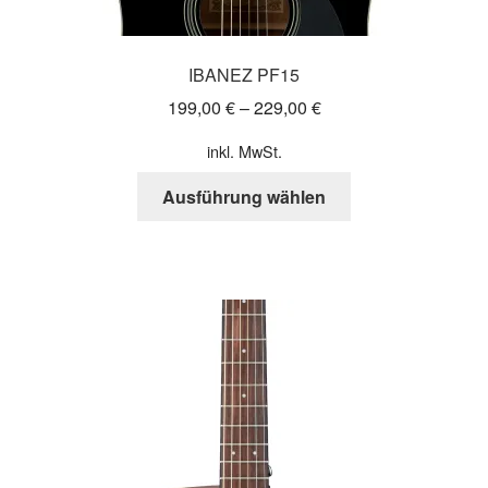
IBANEZ PF15
199,00
€
–
229,00
€
inkl. MwSt.
Dieses
Ausführung wählen
Produkt
weist
mehrere
Varianten
auf.
Die
Optionen
können
auf
der
Produktseite