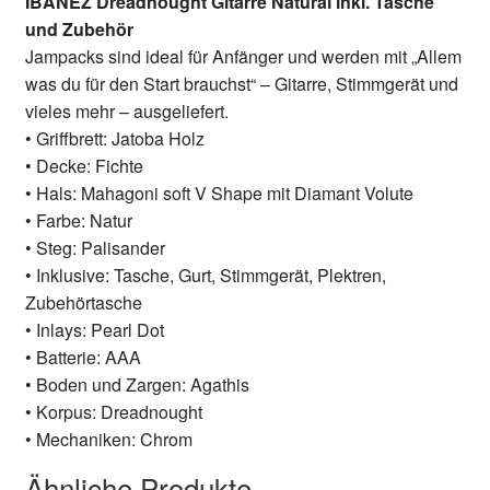
IBANEZ Dreadnought Gitarre Natural inkl. Tasche
und Zubehör
Jampacks sind ideal für Anfänger und werden mit „Allem
was du für den Start brauchst“ – Gitarre, Stimmgerät und
vieles mehr – ausgeliefert.
• Griffbrett: Jatoba Holz
• Decke: Fichte
• Hals: Mahagoni soft V Shape mit Diamant Volute
• Farbe: Natur
• Steg: Palisander
• Inklusive: Tasche, Gurt, Stimmgerät, Plektren,
Zubehörtasche
• Inlays: Pearl Dot
• Batterie: AAA
• Boden und Zargen: Agathis
• Korpus: Dreadnought
• Mechaniken: Chrom
Ähnliche Produkte