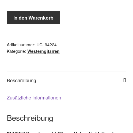
IBANEZ
In den Warenkorb
Jampack
Westerngitarren-
Set
Menge
Artikelnummer:
UC_94224
Kategorie:
Westerngitarren
Beschreibung
Zusätzliche Informationen
Beschreibung