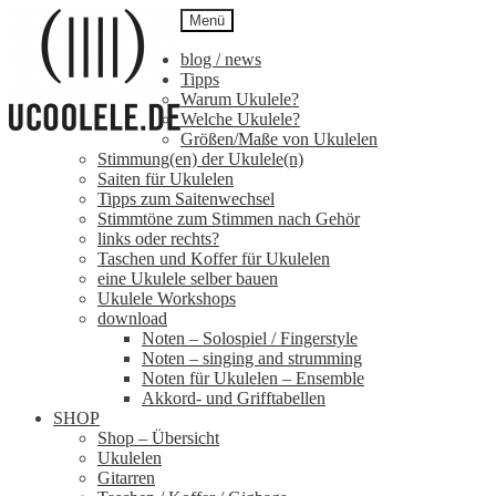
Zur
Zum
Menü
Navigation
Inhalt
springen
springen
blog / news
Tipps
Warum Ukulele?
Welche Ukulele?
Größen/Maße von Ukulelen
Stimmung(en) der Ukulele(n)
Saiten für Ukulelen
Tipps zum Saitenwechsel
Stimmtöne zum Stimmen nach Gehör
links oder rechts?
Taschen und Koffer für Ukulelen
eine Ukulele selber bauen
Ukulele Workshops
download
Noten – Solospiel / Fingerstyle
Noten – singing and strumming
Noten für Ukulelen – Ensemble
Akkord- und Grifftabellen
SHOP
Shop – Übersicht
Ukulelen
Gitarren