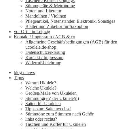
Taschen / Koffer / Gigbags
Stimmgeräte & Metronome
Noten und Literatur
Mandolinen / Violinen
Pflegeartikel, Notenständer, Elektronik, Sonstiges
Blätter und Zubehör für Saxophon
vor Ort – in Leipzig
Kontakt / Impressum / AGB & co
Allgemeine Geschäftsbedingungen (AGB) für den
ucoolele.de-shop
Datenschutzerklärung
Kontakt / Impressum
Widerrufsbelehrung
blog / news
Tipps
Warum Ukulele?
Welche Ukulele?
Größen/Maße von Ukulelen
Stimmung(en) der Ukulele(n)
Saiten für Ukulelen
Tipps zum Saitenwechsel
Stimmtöne zum Stimmen nach Gehör
links oder rechts?
Taschen und Koffer für Ukulelen