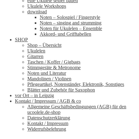
eine Ukulele selber bauen
Ukulele Workshops
download
Noten – Solospiel / Fingerstyle
Noten – singing and strumming
Noten für Ukulelen – Ensemble
Akkord- und Grifftabellen
SHOP
Shop – Übersicht
Ukulelen
Gitarren
Taschen / Koffer / Gigbags
Stimmgeräte & Metronome
Noten und Literatur
Mandolinen / Violinen
Pflegeartikel, Notenständer, Elektronik, Sonstiges
Blätter und Zubehör für Saxophon
vor Ort – in Leipzig
Kontakt / Impressum / AGB & co
Allgemeine Geschäftsbedingungen (AGB) für den
ucoolele.de-shop
Datenschutzerklärung
Kontakt / Impressum
Widerrufsbelehrung