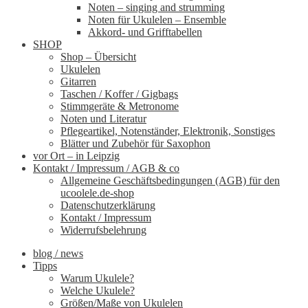
Noten – singing and strumming
Noten für Ukulelen – Ensemble
Akkord- und Grifftabellen
SHOP
Shop – Übersicht
Ukulelen
Gitarren
Taschen / Koffer / Gigbags
Stimmgeräte & Metronome
Noten und Literatur
Pflegeartikel, Notenständer, Elektronik, Sonstiges
Blätter und Zubehör für Saxophon
vor Ort – in Leipzig
Kontakt / Impressum / AGB & co
Allgemeine Geschäftsbedingungen (AGB) für den
ucoolele.de-shop
Datenschutzerklärung
Kontakt / Impressum
Widerrufsbelehrung
blog / news
Tipps
Warum Ukulele?
Welche Ukulele?
Größen/Maße von Ukulelen