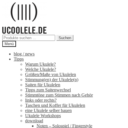
Zur
Zum
Navigation
Inhalt
springen
springen
Suchen
Suchen
nach:
Menü
blog / news
Tipps
Warum Ukulele?
Welche Ukulele?
Größen/Maße von Ukulelen
Stimmung(en) der Ukulele(n)
Saiten für Ukulelen
Tipps zum Saitenwechsel
Stimmtöne zum Stimmen nach Gehör
links oder rechts?
Taschen und Koffer für Ukulelen
eine Ukulele selber bauen
Ukulele Workshops
download
Noten – Solospiel / Fingerstyle