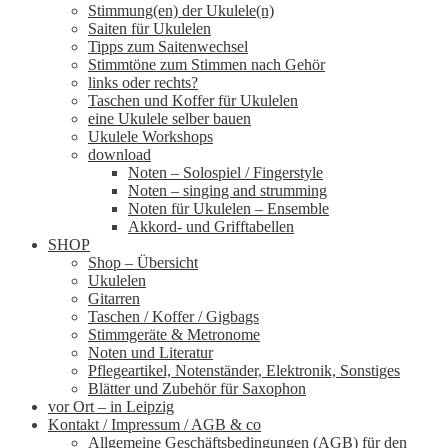
Stimmung(en) der Ukulele(n)
Saiten für Ukulelen
Tipps zum Saitenwechsel
Stimmtöne zum Stimmen nach Gehör
links oder rechts?
Taschen und Koffer für Ukulelen
eine Ukulele selber bauen
Ukulele Workshops
download
Noten – Solospiel / Fingerstyle
Noten – singing and strumming
Noten für Ukulelen – Ensemble
Akkord- und Grifftabellen
SHOP
Shop – Übersicht
Ukulelen
Gitarren
Taschen / Koffer / Gigbags
Stimmgeräte & Metronome
Noten und Literatur
Pflegeartikel, Notenständer, Elektronik, Sonstiges
Blätter und Zubehör für Saxophon
vor Ort – in Leipzig
Kontakt / Impressum / AGB & co
Allgemeine Geschäftsbedingungen (AGB) für den