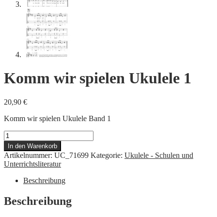
Komm wir spielen Ukulele 1
20,90
€
Komm wir spielen Ukulele Band 1
Komm
wir
In den Warenkorb
spielen
Artikelnummer:
UC_71699
Kategorie:
Ukulele - Schulen und
Ukulele
Unterrichtsliteratur
1
Menge
Beschreibung
Beschreibung