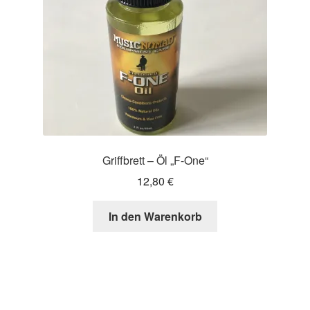
der
Produktseite
gewählt
werden
Griffbrett – Öl „F-One“
12,80
€
In den Warenkorb