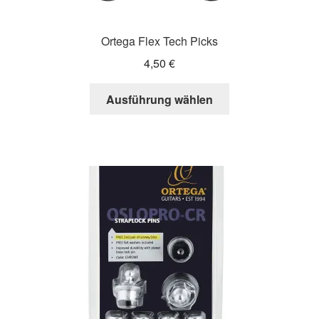
Ortega Flex Tech Picks
4,50
€
Dieses
Ausführung wählen
Produkt
weist
mehrere
Varianten
auf.
Die
Optionen
können
auf
der
Produktseite
gewählt