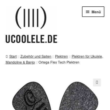
Zur
Zum
Menü
Navigation
Inhalt
springen
springen
blog / news
Start
Zubehör und Saiten
Plektren
Plektren für Ukulele,
Mandoline & Banjo
Ortega Flex Tech Plektren
Tipps
SHOP
vor Ort – in Leipzig
🔍
Kontakt / Impressum / AGB & co