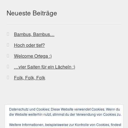
Neueste Beiträge
Bambus, Bambus…
Hoch oder tief?
Welcome Ortega :)
…vier Saiten für ein Lächeln :)
Folk, Folk, Folk
Datenschutz und Cookies: Diese Website verwendet Cookies. Wenn du
© ucoolele.de (||||) 2026
die Website weiterhin nutzt, stimmst du der Verwendung von Cookies zu.
Datenschutzerklärung
Erstellt mit WooCommerce
.
Weitere Informationen, beispielsweise zur Kontrolle von Cookies, findest