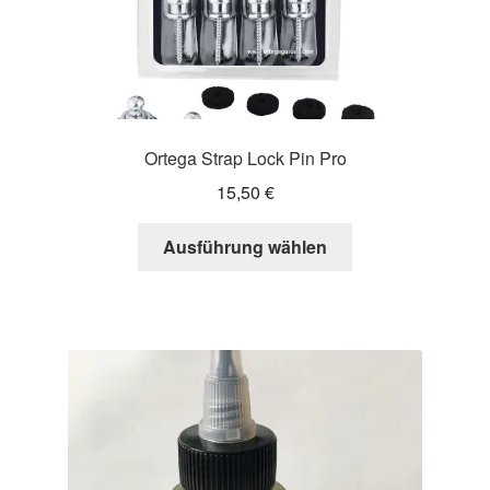
werden
Ortega Strap Lock Pin Pro
15,50
€
Dieses
Ausführung wählen
Produkt
weist
mehrere
Varianten
auf.
Die
Optionen
können
auf