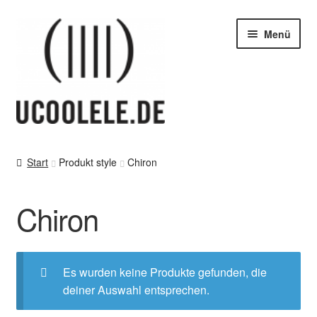
Zur
Zum
Menü
Navigation
Inhalt
springen
springen
blog / news
Start
Produkt style
Chiron
Tipps
Chiron
SHOP
vor Ort – in Leipzig
Es wurden keine Produkte gefunden, die
deiner Auswahl entsprechen.
Kontakt / Impressum / AGB & co