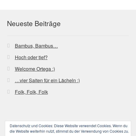
Neueste Beiträge
Bambus, Bambus…
Hoch oder tief?
Welcome Ortega :)
…vier Saiten für ein Lächeln :)
Folk, Folk, Folk
Datenschutz und Cookies: Diese Website verwendet Cookies. Wenn du
© ucoolele.de (||||) 2026
die Website weiterhin nutzt, stimmst du der Verwendung von Cookies zu.