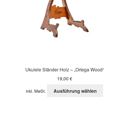
Ukulele Ständer Holz – „Ortega Wood“
19,00
€
Dieses
Ausführung wählen
inkl. MwSt.
Produkt
weist
mehrere
Varianten
auf.