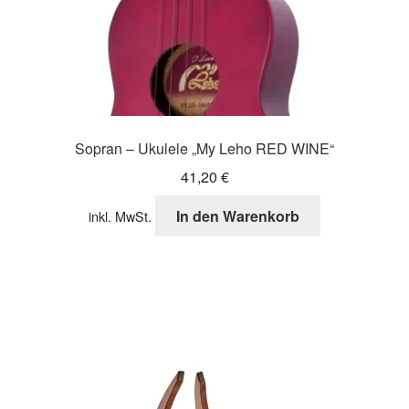
werden
Sopran – Ukulele „My Leho RED WINE“
41,20
€
In den Warenkorb
inkl. MwSt.