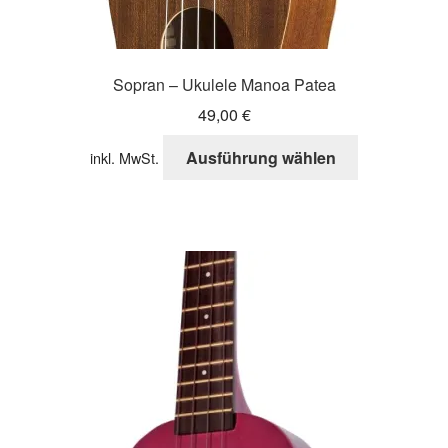
Sopran – Ukulele Manoa Patea
49,00
€
Dieses
Ausführung wählen
inkl. MwSt.
Produkt
weist
mehrere
Varianten
auf.
Die
Optionen
können
auf
der
Produktseite
gewählt