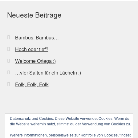
Die
Optionen
Neueste Beiträge
können
auf
der
Bambus, Bambus…
Produktseite
gewählt
Hoch oder tief?
werden
Welcome Ortega :)
…vier Saiten für ein Lächeln :)
Folk, Folk, Folk
Datenschutz und Cookies: Diese Website verwendet Cookies. Wenn du
© ucoolele.de (||||) 2026
die Website weiterhin nutzt, stimmst du der Verwendung von Cookies zu.
Datenschutzerklärung
Erstellt mit WooCommerce
.
Weitere Informationen, beispielsweise zur Kontrolle von Cookies, findest