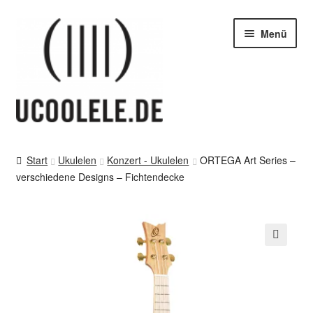
Zur
Zum
Menü
Navigation
Inhalt
springen
springen
blog / news
Start
Ukulelen
Konzert - Ukulelen
ORTEGA Art Series –
verschiedene Designs – Fichtendecke
Tipps
SHOP
vor Ort – in Leipzig
🔍
Kontakt / Impressum / AGB & co