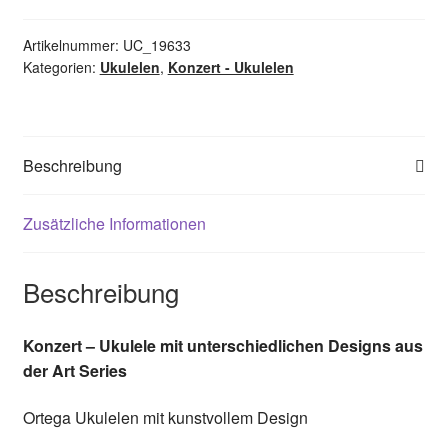
-
verschiedene
Artikelnummer:
UC_19633
Kategorien:
Ukulelen
,
Konzert - Ukulelen
Designs
-
Fichtendecke
Menge
Beschreibung
Zusätzliche Informationen
Beschreibung
Konzert – Ukulele mit unterschiedlichen Designs aus
der Art Series
Ortega Ukulelen mit kunstvollem Design