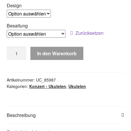
Design
Besaitung
Zurücksetzen
Ortega
In den Warenkorb
Earth
Serie
-
Okoumedecke
Artikelnummer:
UC_85987
Kategorien:
Konzert - Ukulelen
,
Ukulelen
Menge
Beschreibung