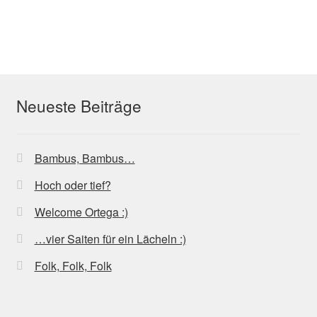
weist
mehrere
Varianten
auf.
Die
Optionen
Neueste Beiträge
können
auf
der
Bambus, Bambus…
Produktseite
gewählt
Hoch oder tief?
werden
Welcome Ortega :)
…vier Saiten für ein Lächeln :)
Folk, Folk, Folk