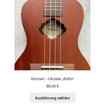
Die
Optionen
können
auf
der
Produktseite
gewählt
werden
Konzert – Ukulele „Aleho“
89,00
€
Dieses
Ausführung wählen
Produkt