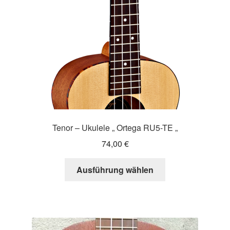
Tenor – Ukulele „ Ortega RU5-TE „
74,00
€
Dieses
Ausführung wählen
Produkt
weist
mehrere
Varianten
auf.