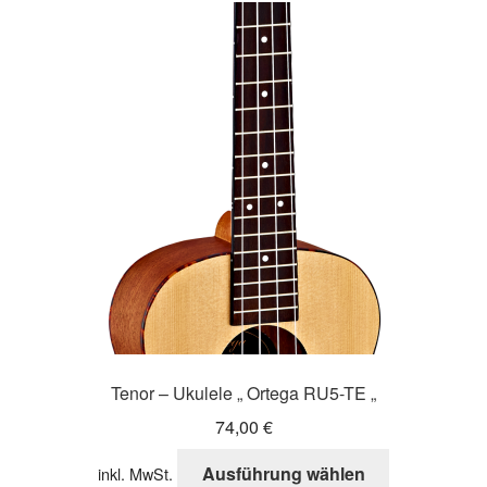
Tenor – Ukulele „ Ortega RU5-TE „
74,00
€
Dieses
Ausführung wählen
inkl. MwSt.