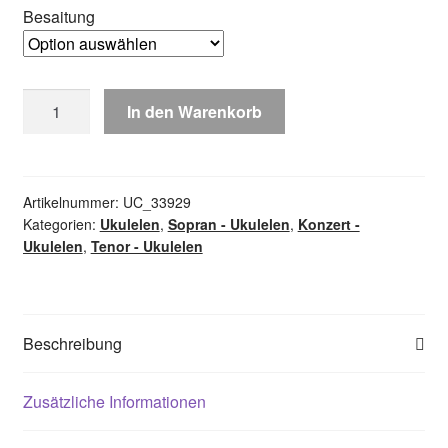
Besaitung
Ortega
In den Warenkorb
Timber
Serie
-
Ebenholzdecke
Artikelnummer:
UC_33929
Kategorien:
Ukulelen
,
Sopran - Ukulelen
,
Konzert -
Menge
Ukulelen
,
Tenor - Ukulelen
Beschreibung
Zusätzliche Informationen