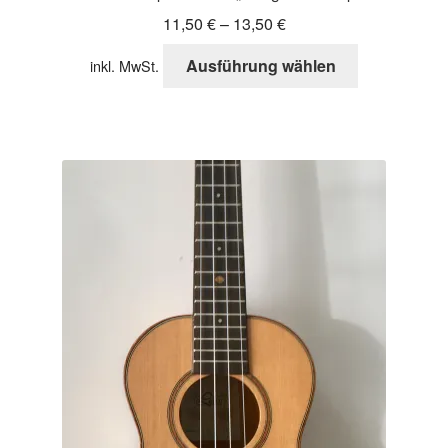
11,50
€
–
13,50
€
Dieses
Ausführung wählen
inkl. MwSt.
Produkt
weist
mehrere
Varianten
auf.
Die
Optionen
können
auf
der
Produktseite
gewählt
werden