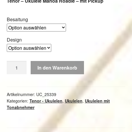
Tenor – Ukulele Manoa Roadie – mit Pickup
Besaitung
Design
Tenor
In den Warenkorb
-
Ukulele
Manoa
Roadie
Artikelnummer:
UC_25339
Kategorien:
Tenor - Ukulelen
,
Ukulelen
,
Ukulelen mit
-
Tonabnehmer
mit
Pickup
Menge