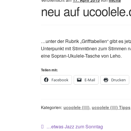
Veröffentlicht am
17. April 2015
von
micha
neu auf ucoolele.
…unter der Rubrik „Grifftabellen“ gibt es j
Unterpunkt mit Stimmtönen zum Stimmen nac
eine Sopran-Ukulele-Tasche von Leho.
Teilen mit:
Facebook
E-Mail
Drucken
Kategorien:
ucoolele (||||)
,
ucoolele (||||) Tipps
Beitragsnavigation
Vorheriger
…etwas Jazz zum Sonntag