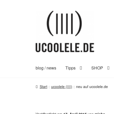
Zur
Zum
Navigation
Inhalt
springen
springen
blog / news
Tipps
SHOP
Start
ucoolele (||||)
neu auf ucoolele.de